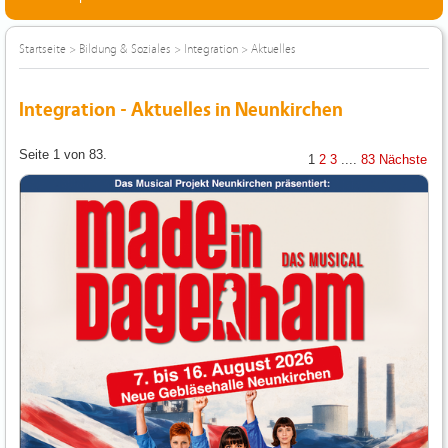
Startseite
>
Bildung & Soziales
>
Integration
>
Aktuelles
Integration - Aktuelles in Neunkirchen
Seite 1 von 83.
1
2
3
....
83
Nächste