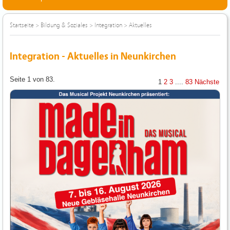
Startseite
>
Bildung & Soziales
>
Integration
>
Aktuelles
Integration - Aktuelles in Neunkirchen
Seite 1 von 83.
1
2
3
....
83
Nächste