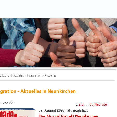
Bildung & Soziales
>
Integration
>
Aktuelles
gration - Aktuelles in Neunkirchen
 1 von 83.
1
2
3
....
83
Nächste
07. August 2026 |
Musicalstadt
Das Musical Projekt Neunkirchen