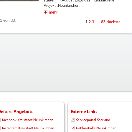
starten im August 2026 das interkulturelle
Projekt „Neunkirchen...
mehr
 1 von 83.
1
2
3
....
83
Nächste
eitere Angebote
Externe Links
facebook Kreisstadt Neunkirchen
Serviceportal Saarland
Instagram Kreisstadt Neunkirchen
Gebläsehalle Neunkirchen