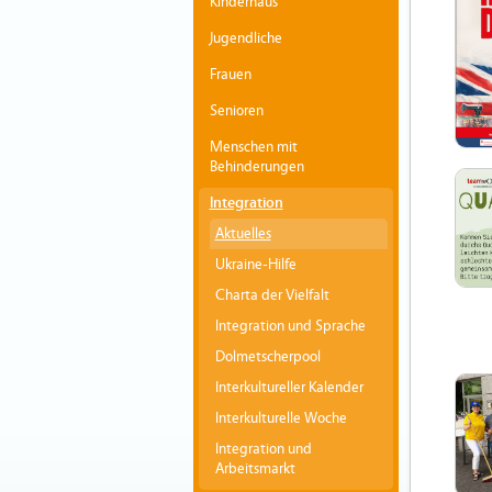
Kinderhaus
Jugendliche
Frauen
Senioren
Menschen mit
Behinderungen
Integration
Aktuelles
Ukraine-Hilfe
Charta der Vielfalt
Integration und Sprache
Dolmetscherpool
Interkultureller Kalender
Interkulturelle Woche
Integration und
Arbeitsmarkt