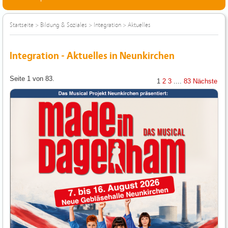
Startseite
>
Bildung & Soziales
>
Integration
>
Aktuelles
Integration - Aktuelles in Neunkirchen
Seite 1 von 83.
1
2
3
....
83
Nächste