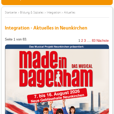
Startseite
>
Bildung & Soziales
>
Integration
>
Aktuelles
Integration - Aktuelles in Neunkirchen
Seite 1 von 83.
1
2
3
....
83
Nächste