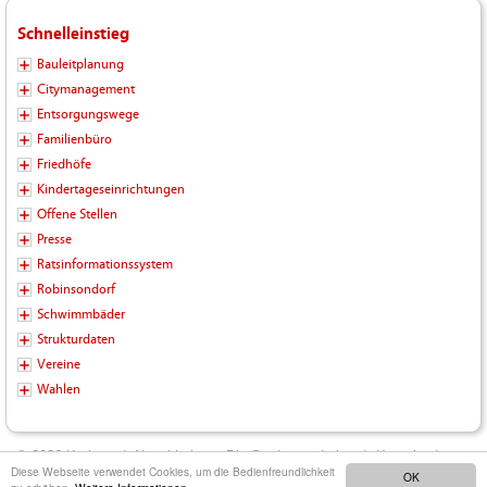
Schnelleinstieg
Bauleitplanung
Citymanagement
Entsorgungswege
Familienbüro
Friedhöfe
Kindertageseinrichtungen
Offene Stellen
Presse
Ratsinformationssystem
Robinsondorf
Schwimmbäder
Strukturdaten
Vereine
Wahlen
© 2026 Kreisstadt Neunkirchen - Die Stadt zum Leben |
Kontakt
|
Diese Webseite verwendet Cookies, um die Bedienfreundlichkeit
OK
Impressum
|
Datenschutz
|
Barrierefreiheit
|
Inhalt