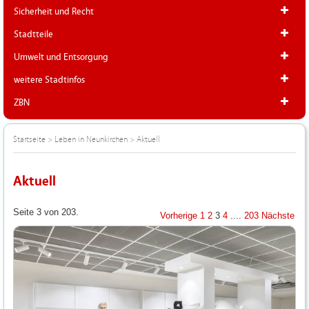
Sicherheit und Recht
Stadtteile
Umwelt und Entsorgung
weitere Stadtinfos
ZBN
Startseite
>
Leben in Neunkirchen
>
Aktuell
Aktuell
Seite 3 von 203.
Vorherige
1
2
3
4
....
203
Nächste