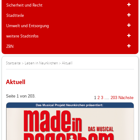
Sicherheit und Recht
Stadtteile
Umwelt und Entsorgung
weitere Stadtinfos
ZBN
Startseite
>
Leben in Neunkirchen
>
Aktuell
Aktuell
Seite 1 von 203.
1
2
3
....
203
Nächste