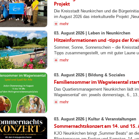
Projekt
Die Kreisstadt Neunkirchen und die Bürgeriniti
im August 2026 das interkulturelle Projekt „Neu
mehr
03. August 2026 |
Leben in Neunkirchen
Hitzeinformationen und -tipps der Kre
Sommer, Sonne, Sonnenschein – die Kreisstadt 
Tipps zusammengestellt, um mit guter Laune u
mehr
03. August 2026 |
Bildung & Soziales
Familiensommer im Wagwiesental start
Das Quartiersmanagement Neunkirchen lädt i
Wagwiesental“ ein: jeweils donnerstags, 6., 13.,
mehr
03. August 2026 |
Kultur & Veranstaltungen
Sommernachtskonzert am 14. und 15.
KJO Neunkirchen bringt „Summer Beats“ an die
Bliesterrassen am Freitag und Samstag, 14. und