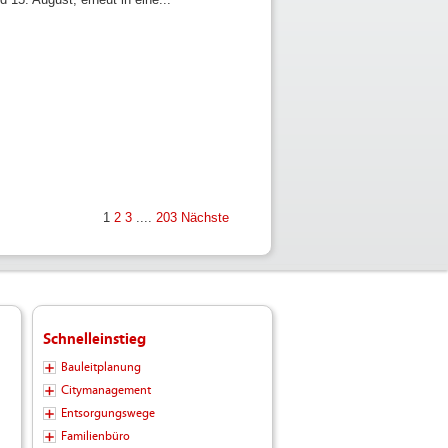
1
2
3
....
203
Nächste
Schnelleinstieg
Bauleitplanung
Citymanagement
Entsorgungswege
Familienbüro