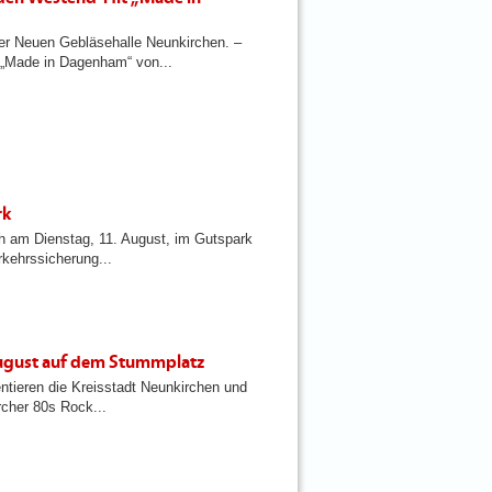
der Neuen Gebläsehalle Neunkirchen. –
 „Made in Dagenham“ von...
rk
ch am Dienstag, 11. August, im Gutspark
rkehrssicherung...
August auf dem Stummplatz
tieren die Kreisstadt Neunkirchen und
rcher 80s Rock...