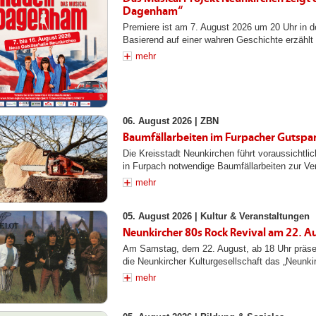
Dagenham“
Premiere ist am 7. August 2026 um 20 Uhr in 
Basierend auf einer wahren Geschichte erzählt
mehr
06. August 2026 |
ZBN
Baumfällarbeiten im Furpacher Gutspa
Die Kreisstadt Neunkirchen führt voraussichtli
in Furpach notwendige Baumfällarbeiten zur Ve
mehr
05. August 2026 |
Kultur & Veranstaltungen
Neunkircher 80s Rock Revival am 22. 
Am Samstag, dem 22. August, ab 18 Uhr präsen
die Neunkircher Kulturgesellschaft das „Neunki
mehr