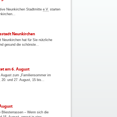
ative Neunkirchen Stadtmitte
e.V.
starten
nkirchen...
isstadt Neunkirchen
Neunkirchen hat für Sie nützliche
nd gesund die schönste...
et am 6. August
m August zum „Familiensommer im
 20. und 27. August, 15 bis...
 August
 Bliesterrassen – Wenn sich die
 15. August, erneut in eine...