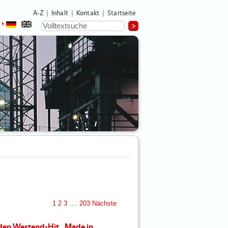
A-Z
Inhalt
Kontakt
Startseite
|
|
|
1
2
3
....
203
Nächste
 den Westend-Hit „Made in