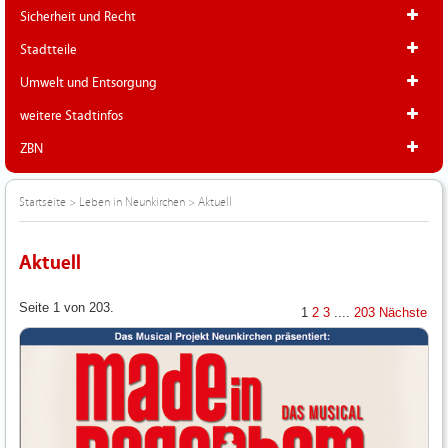
Sicherheit und Recht
Stadtteile
Umwelt und Entsorgung
weitere Stadtinfos
ZBN
Startseite
>
Leben in Neunkirchen
>
Aktuell
Aktuell
Seite 1 von 203.
1
2
3
....
203
Nächste