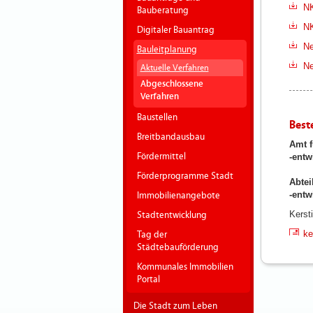
NK
Bauberatung
NK
Digitaler Bauantrag
Ne
Bauleitplanung
Ne
Aktuelle Verfahren
Abgeschlossene
Verfahren
Baustellen
Best
Breitbandausbau
Amt f
Fördermittel
-entw
Förderprogramme Stadt
Abtei
-ent
Immobilienangebote
Kerst
Stadtentwicklung
ke
Tag der
Städtebauförderung
Kommunales Immobilien
Portal
Die Stadt zum Leben