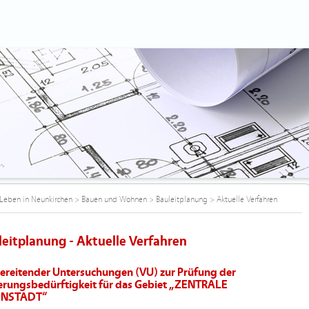
Leben in Neunkirchen
>
Bauen und Wohnen
>
Bauleitplanung
>
Aktuelle Verfahren
leitplanung - Aktuelle Verfahren
ereitender Untersuchungen (VU) zur Prüfung der
erungsbedürftigkeit für das Gebiet „ZENTRALE
ENSTADT“