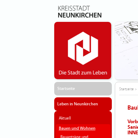
Startseite
Startseite
>
Leben in Neunkirchen
Bau
Aktuell
Vorb
Sani
Bauen und Wohnen
INN
Bauanträge und