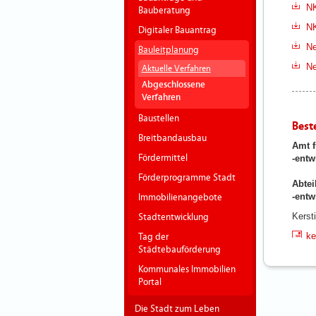
NK
Bauberatung
NK
Digitaler Bauantrag
Ne
Bauleitplanung
Ne
Aktuelle Verfahren
Abgeschlossene
Verfahren
Baustellen
Best
Breitbandausbau
Amt f
Fördermittel
-entw
Förderprogramme Stadt
Abtei
-ent
Immobilienangebote
Kerst
Stadtentwicklung
ke
Tag der
Städtebauförderung
Kommunales Immobilien
Portal
Die Stadt zum Leben