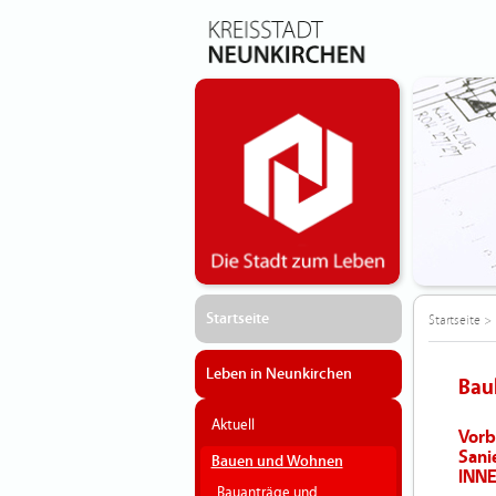
Startseite
Startseite
>
Leben in Neunkirchen
Bau
Aktuell
Vorb
Sani
Bauen und Wohnen
INN
Bauanträge und