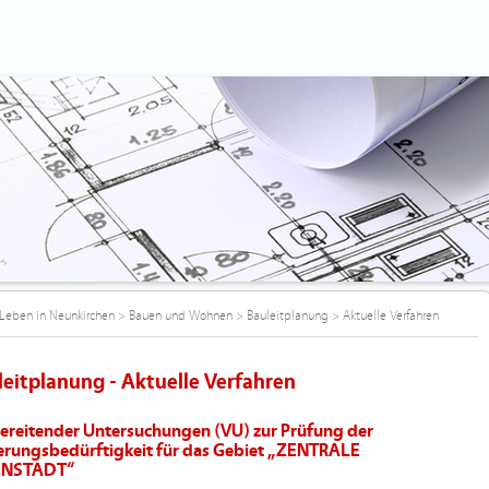
Leben in Neunkirchen
>
Bauen und Wohnen
>
Bauleitplanung
>
Aktuelle Verfahren
leitplanung - Aktuelle Verfahren
ereitender Untersuchungen (VU) zur Prüfung der
erungsbedürftigkeit für das Gebiet „ZENTRALE
ENSTADT“