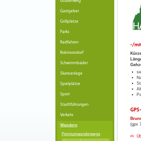
Grubenweg
Gastgeber
Grillplätze
Parks
Radfahren
-/mit
Robinsondorf
Kürz
Läng
Schwimmbäder
Gehze
si
Skateanlage
Na
St
Spielplätze
Al
Sport
Pa
Stadtführungen
GPS
Verkehr
Brun
(gpx 
Wandern
Premiumwanderwege
Üb