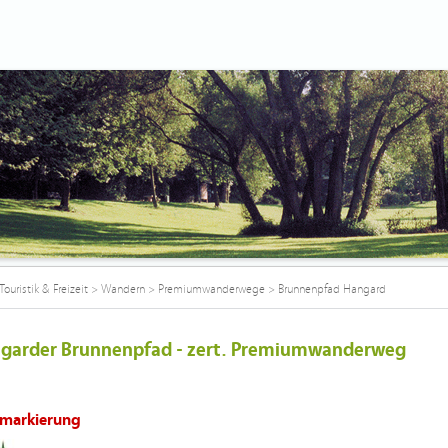
Touristik & Freizeit
>
Wandern
>
Premiumwanderwege
>
Brunnenpfad Hangard
garder Brunnenpfad - zert. Premiumwanderweg
markierung