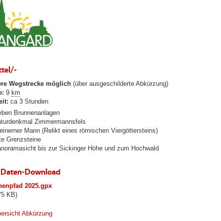
tel/-
ere Wegstrecke möglich
(über ausgeschilderte Abkürzung)
e:
9
km
it:
ca 3 Stunden
eben Brunnenanlagen
turdenkmal Zimmermannsfels
einerner Mann (Relikt eines römischen Viergöttersteins)
te Grenzsteine
noramasicht bis zur Sickinger Höhe und zum Hochwald
-Daten-Download
nenpfad 2025.gpx
75 KB)
ersicht Abkürzung