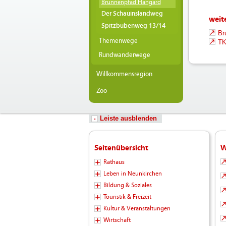
Brunnenpfad Hangard
Der Schauinslandweg
weite
Spitzbubenweg 13/14
Br
Themenwege
TK
Rundwanderwege
Willkommensregion
Zoo
Leiste ausblenden
Seitenübersicht
W
Rathaus
Leben in Neunkirchen
Bildung & Soziales
Touristik & Freizeit
Kultur & Veranstaltungen
Wirtschaft