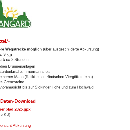
tel/-
ere Wegstrecke möglich
(über ausgeschilderte Abkürzung)
e:
9
km
it:
ca 3 Stunden
eben Brunnenanlagen
turdenkmal Zimmermannsfels
einerner Mann (Relikt eines römischen Viergöttersteins)
te Grenzsteine
noramasicht bis zur Sickinger Höhe und zum Hochwald
-Daten-Download
nenpfad 2025.gpx
75 KB)
ersicht Abkürzung