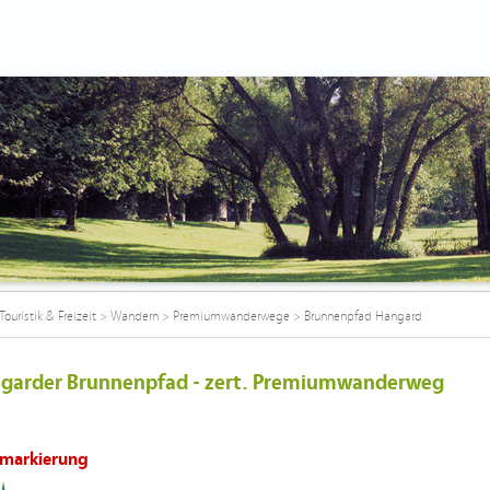
Touristik & Freizeit
>
Wandern
>
Premiumwanderwege
>
Brunnenpfad Hangard
garder Brunnenpfad - zert. Premiumwanderweg
markierung