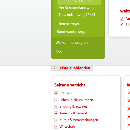
Brunnenpfad Hangard
Der Schauinslandweg
weite
Spitzbubenweg 13/14
Br
Themenwege
TK
Rundwanderwege
Willkommensregion
Zoo
Leiste ausblenden
Seitenübersicht
W
Rathaus
Leben in Neunkirchen
Bildung & Soziales
Touristik & Freizeit
Kultur & Veranstaltungen
Wirtschaft