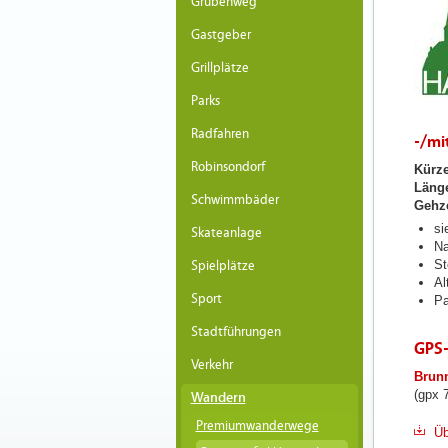
Grubenweg
Gastgeber
Grillplätze
Parks
Radfahren
-/mit
Robinsondorf
Kürz
Läng
Schwimmbäder
Gehze
si
Skateanlage
Na
St
Spielplätze
Al
Sport
Pa
Stadtführungen
GPS
Verkehr
Brun
(gpx 
Wandern
Premiumwanderwege
Üb