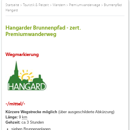
Startseite
>
Touristik & Freizeit
>
Wandern
>
Premiumwanderwege
>
Brunnenpfad
Hangard
Hangarder Brunnenpfad - zert.
Premiumwanderweg
Wegmarkierung
-/mittel/-
Kürzere Wegstrecke möglich
(über ausgeschilderte Abkürzung)
Länge:
9
km
Gehzeit:
ca 3 Stunden
sieben Brunnenanlagen