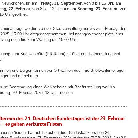
 Neunkirchen, ist am
Freitag, 21. September
, von 8 bis 15 Uhr, am
ag, 22. Februar,
von 8 bis 12 Uhr und am
Sonntag, 23. Februar
, von
15 Uhr geöffnet.
cheinanträge werden von der Stadtverwaltung nur bis zum Freitag, den
.2025, 15.00 Uhr entgegengenommen, bei nachgewiesener plötzlicher
nkung noch bis zum Wahltag um 15.00 Uhr.
ugang zum Briefwahlbüro (PR-Raum) ist über den Rathaus-Innenhof
ch.
rinnen und Bürger können vor Ort wählen oder ihre Briefwahlunterlagen
ragen und mitnehmen.
nline-Beantragung eines Wahlscheins mit Briefzustellung war bis
rstag, 20. Februar 2025, 12 Uhr, möglich.
termin des 21. Deutschen Bundestages ist der 23. Februar
 – es gelten verkürzte Fristen
undespräsident hat auf Ersuchen des Bundeskanzlers den 20.