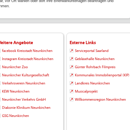
ar, vor Ort wählen oder dort ihre Briefwahlunterlagen beantragen und
hmen.
eitere Angebote
Externe Links
facebook Kreisstadt Neunkirchen
Serviceportal Saarland
Instagram Kreisstadt Neunkirchen
Gebläsehalle Neunkirchen
Neunkircher Zoo
Günter Rohrbach Filmpreis
Neunkircher Kulturgesellschaft
Kommunales Immobilienportal (KIP)
Verkehrsverein Neunkirchen
Landkreis Neunkirchen
KEW Neunkirchen
Musicalprojekt
Neunkircher Verkehrs GmbH
Willkommensregion Neunkirchen
Diakonie Klinikum Neunkirchen
GSG Neunkirchen