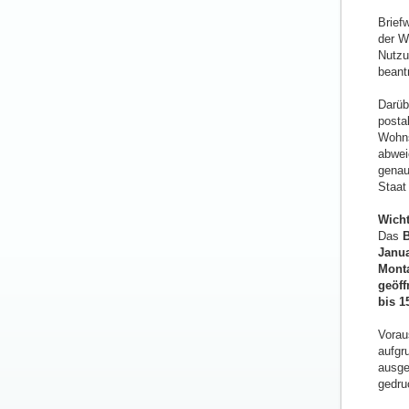
Brief
der W
Nutzu
beant
Darüb
posta
Wohns
abwei
genau
Staat 
Wicht
Das
B
Janu
Monta
geöff
bis 1
Vorau
aufgr
ausge
gedru