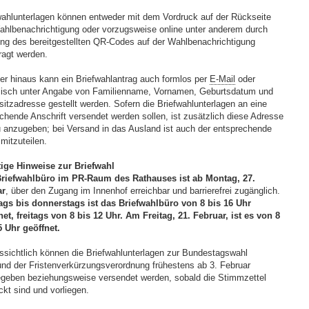
wahlunterlagen können entweder mit dem Vordruck auf der Rückseite
ahlbenachrichtigung oder vorzugsweise online unter anderem durch
ng des bereitgestellten QR-Codes auf der Wahlbenachrichtigung
ragt werden.
er hinaus kann ein Briefwahlantrag auch formlos per
E-Mail
oder
lisch unter Angabe von Familienname, Vornamen, Geburtsdatum und
itzadresse gestellt werden. Sofern die Briefwahlunterlagen an eine
chende Anschrift versendet werden sollen, ist zusätzlich diese Adresse
 anzugeben; bei Versand in das Ausland ist auch der entsprechende
mitzuteilen.
ige Hinweise zur Briefwahl
riefwahlbüro im PR-Raum des Rathauses ist ab Montag, 27.
ar
, über den Zugang im Innenhof erreichbar und barrierefrei zugänglich.
gs bis donnerstags ist das Briefwahlbüro von 8 bis 16 Uhr
net, freitags von 8 bis 12 Uhr. Am Freitag, 21. Februar, ist es von 8
5 Uhr geöffnet.
ssichtlich können die Briefwahlunterlagen zur Bundestagswahl
und der Fristenverkürzungsverordnung frühestens ab 3. Februar
geben beziehungsweise versendet werden, sobald die Stimmzettel
ckt sind und vorliegen.