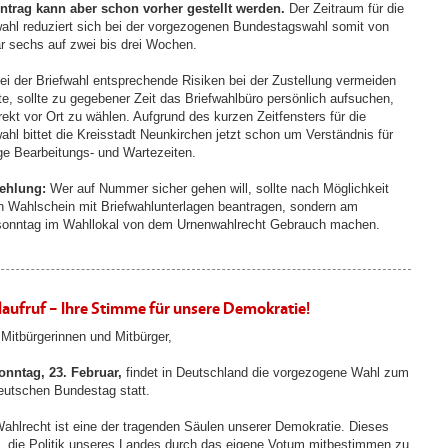
ntrag kann aber schon vorher gestellt werden.
Der Zeitraum für die
wahl reduziert sich bei der vorgezogenen Bundestagswahl somit von
är sechs auf zwei bis drei Wochen.
ei der Briefwahl entsprechende Risiken bei der Zustellung vermeiden
e, sollte zu gegebener Zeit das Briefwahlbüro persönlich aufsuchen,
rekt vor Ort zu wählen. Aufgrund des kurzen Zeitfensters für die
wahl bittet die Kreisstadt Neunkirchen jetzt schon um Verständnis für
ge Bearbeitungs- und Wartezeiten.
ehlung:
Wer auf Nummer sicher gehen will, sollte nach Möglichkeit
n Wahlschein mit Briefwahlunterlagen beantragen, sondern am
onntag im Wahllokal von dem Urnenwahlrecht Gebrauch machen.
aufruf – Ihre Stimme für unsere Demokratie!
 Mitbürgerinnen und Mitbürger,
nntag, 23. Februar,
findet in Deutschland die vorgezogene Wahl zum
eutschen Bundestag statt.
ahlrecht ist eine der tragenden Säulen unserer Demokratie. Dieses
, die Politik unseres Landes durch das eigene Votum mitbestimmen zu