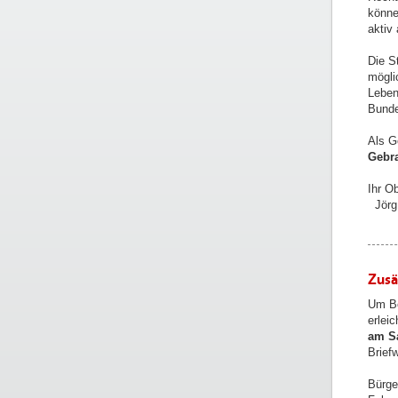
könne
aktiv
Die S
mögli
Leben
Bunde
Als G
Gebr
Ihr O
Jörg
Zusä
Um Be
erlei
am Sa
Brief
Bürge