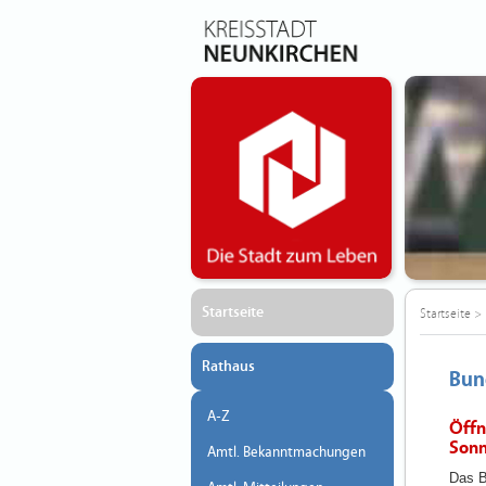
Startseite
Startseite
>
Rathaus
Bun
A-Z
Öffn
Sonn
Amtl. Bekanntmachungen
Das B