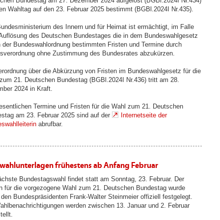
chen Bundestag am 27. Dezember 2024 aufgelöst (BGBl.2024I Nr.434)
en Wahltag auf den 23. Februar 2025 bestimmt (BGBl.2024I Nr.435).
undesministerium des Innern und für Heimat ist ermächtigt, im Falle
 Auflösung des Deutschen Bundestages die in dem Bundeswahlgesetz
n der Bundeswahlordnung bestimmten Fristen und Termine durch
sverordnung ohne Zustimmung des Bundesrates abzukürzen.
erordnung über die Abkürzung von Fristen im Bundeswahlgesetz für die
zum 21. Deutschen Bundestag (BGBl.2024I Nr.436) tritt am 28.
ber 2024 in Kraft.
esentlichen Termine und Fristen für die Wahl zum 21. Deutschen
stag am 23. Februar 2025 sind auf der
Internetseite der
swahlleiterin
abrufbar.
fwahlunterlagen frühestens ab Anfang Februar
ächste Bundestagswahl findet statt am Sonntag, 23. Februar. Der
n für die vorgezogene Wahl zum 21. Deutschen Bundestag wurde
 den Bundespräsidenten Frank-Walter Steinmeier offiziell festgelegt.
ahlbenachrichtigungen werden zwischen 13. Januar und 2. Februar
ellt.