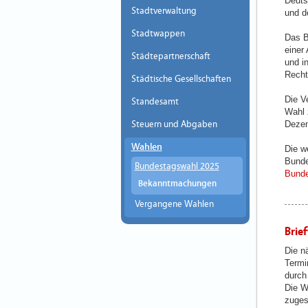
Deuts
Stadtverwaltung
und d
Stadtwappen
Das B
einer
Städtepartnerschaft
und i
Recht
Städtische Gesellschaften
Die V
Standesamt
Wahl 
Steuern und Abgaben
Dezem
Wahlen
Die w
Bunde
Bundestagswahl 2025
Bunde
Bekanntmachungen
Vergangene Wahlen
Brie
Die n
Termi
durch
Die W
zugest