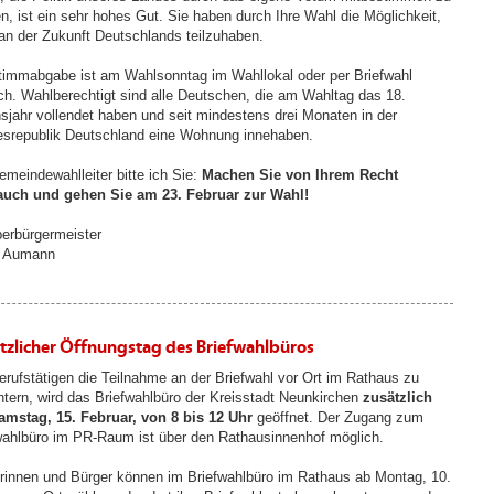
n, ist ein sehr hohes Gut. Sie haben durch Ihre Wahl die Möglichkeit,
 an der Zukunft Deutschlands teilzuhaben.
timmabgabe ist am Wahlsonntag im Wahllokal oder per Briefwahl
ch. Wahlberechtigt sind alle Deutschen, die am Wahltag das 18.
sjahr vollendet haben und seit mindestens drei Monaten in der
srepublik Deutschland eine Wohnung innehaben.
emeindewahlleiter bitte ich Sie:
Machen Sie von Ihrem Recht
auch und gehen Sie am 23. Februar zur Wahl!
berbürgermeister
 Aumann
tzlicher Öffnungstag des Briefwahlbüros
rufstätigen die Teilnahme an der Briefwahl vor Ort im Rathaus zu
chtern, wird das Briefwahlbüro der Kreisstadt Neunkirchen
zusätzlich
mstag, 15. Februar, von 8 bis 12 Uhr
geöffnet. Der Zugang zum
wahlbüro im PR-Raum ist über den Rathausinnenhof möglich.
rinnen und Bürger können im Briefwahlbüro im Rathaus ab Montag, 10.