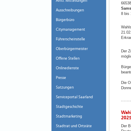
Amtl. Mitteilungen
66538
Samst
Ausschreibungen
8 bis 
Bürgerbüro
Wahls
Citymanagement
21.02
Erkra
Führerscheinstelle
Oberbürgermeister
Der Z
mögli
Offene Stellen
Bürge
Onlinedienste
beant
Presse
Die O
Satzungen
Donne
Serviceportal Saarland
Stadtgeschichte
Wahl
Stadtmarketing
2025
Stadtrat und Ortsräte
Der B