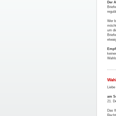
Der A
Brief
regul
Wer b
möcht
um di
Brief
etwai
Empf
keine
Wahls
Wahl
Liebe
am So
21. D
Das W
Recht