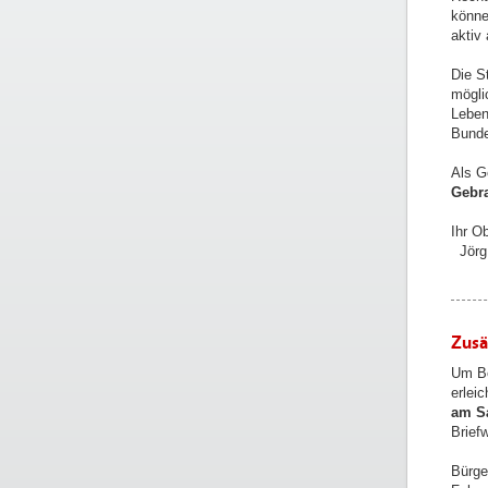
könne
aktiv
Die S
mögli
Leben
Bunde
Als G
Gebr
Ihr O
Jörg
Zusä
Um Be
erlei
am Sa
Brief
Bürge