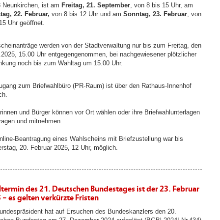
 Neunkirchen, ist am
Freitag, 21. September
, von 8 bis 15 Uhr, am
ag, 22. Februar,
von 8 bis 12 Uhr und am
Sonntag, 23. Februar
, von
15 Uhr geöffnet.
cheinanträge werden von der Stadtverwaltung nur bis zum Freitag, den
.2025, 15.00 Uhr entgegengenommen, bei nachgewiesener plötzlicher
nkung noch bis zum Wahltag um 15.00 Uhr.
ugang zum Briefwahlbüro (PR-Raum) ist über den Rathaus-Innenhof
ch.
rinnen und Bürger können vor Ort wählen oder ihre Briefwahlunterlagen
ragen und mitnehmen.
nline-Beantragung eines Wahlscheins mit Briefzustellung war bis
rstag, 20. Februar 2025, 12 Uhr, möglich.
termin des 21. Deutschen Bundestages ist der 23. Februar
 – es gelten verkürzte Fristen
undespräsident hat auf Ersuchen des Bundeskanzlers den 20.