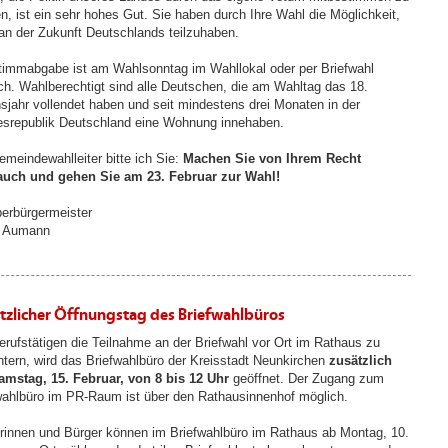
n, ist ein sehr hohes Gut. Sie haben durch Ihre Wahl die Möglichkeit,
 an der Zukunft Deutschlands teilzuhaben.
timmabgabe ist am Wahlsonntag im Wahllokal oder per Briefwahl
ch. Wahlberechtigt sind alle Deutschen, die am Wahltag das 18.
sjahr vollendet haben und seit mindestens drei Monaten in der
srepublik Deutschland eine Wohnung innehaben.
emeindewahlleiter bitte ich Sie:
Machen Sie von Ihrem Recht
auch und gehen Sie am 23. Februar zur Wahl!
berbürgermeister
 Aumann
tzlicher Öffnungstag des Briefwahlbüros
rufstätigen die Teilnahme an der Briefwahl vor Ort im Rathaus zu
chtern, wird das Briefwahlbüro der Kreisstadt Neunkirchen
zusätzlich
mstag, 15. Februar, von 8 bis 12 Uhr
geöffnet. Der Zugang zum
wahlbüro im PR-Raum ist über den Rathausinnenhof möglich.
rinnen und Bürger können im Briefwahlbüro im Rathaus ab Montag, 10.