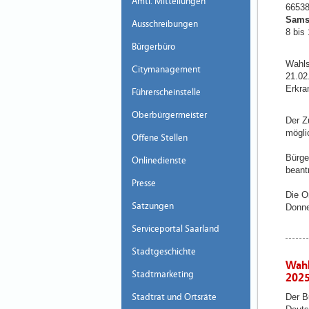
Amtl. Mitteilungen
66538
Samst
Ausschreibungen
8 bis 
Bürgerbüro
Wahls
Citymanagement
21.02
Erkra
Führerscheinstelle
Oberbürgermeister
Der Z
mögli
Offene Stellen
Bürge
Onlinedienste
beant
Presse
Die O
Satzungen
Donne
Serviceportal Saarland
Stadtgeschichte
Wahl
Stadtmarketing
2025
Stadtrat und Ortsräte
Der B