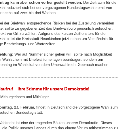
ntrag kann aber schon vorher gestellt werden.
Der Zeitraum für die
wahl reduziert sich bei der vorgezogenen Bundestagswahl somit von
är sechs auf zwei bis drei Wochen.
ei der Briefwahl entsprechende Risiken bei der Zustellung vermeiden
e, sollte zu gegebener Zeit das Briefwahlbüro persönlich aufsuchen,
rekt vor Ort zu wählen. Aufgrund des kurzen Zeitfensters für die
wahl bittet die Kreisstadt Neunkirchen jetzt schon um Verständnis für
ge Bearbeitungs- und Wartezeiten.
ehlung:
Wer auf Nummer sicher gehen will, sollte nach Möglichkeit
n Wahlschein mit Briefwahlunterlagen beantragen, sondern am
onntag im Wahllokal von dem Urnenwahlrecht Gebrauch machen.
aufruf – Ihre Stimme für unsere Demokratie!
 Mitbürgerinnen und Mitbürger,
nntag, 23. Februar,
findet in Deutschland die vorgezogene Wahl zum
eutschen Bundestag statt.
ahlrecht ist eine der tragenden Säulen unserer Demokratie. Dieses
, die Politik unseres Landes durch das eigene Votum mitbestimmen zu