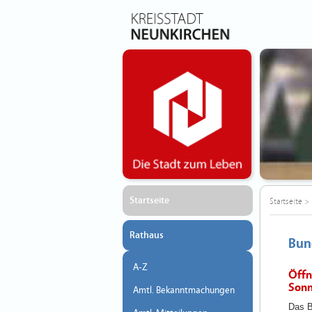
Startseite
Startseite
>
Rathaus
Bun
A-Z
Öffn
Sonn
Amtl. Bekanntmachungen
Das B