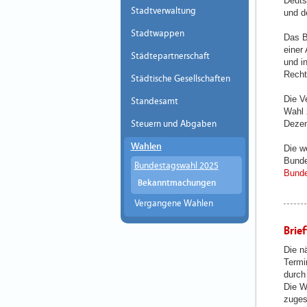
Deuts
Stadtverwaltung
und d
Stadtwappen
Das B
einer
Städtepartnerschaft
und i
Recht
Städtische Gesellschaften
Die V
Standesamt
Wahl 
Steuern und Abgaben
Dezem
Wahlen
Die w
Bunde
Bundestagswahl 2025
Bunde
Bekanntmachungen
Vergangene Wahlen
Brie
Die n
Termi
durch
Die W
zugest