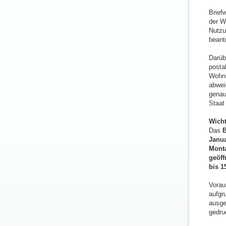
Brief
der W
Nutzu
beant
Darüb
posta
Wohns
abwei
genau
Staat 
Wicht
Das
B
Janu
Monta
geöff
bis 1
Vorau
aufgr
ausge
gedru