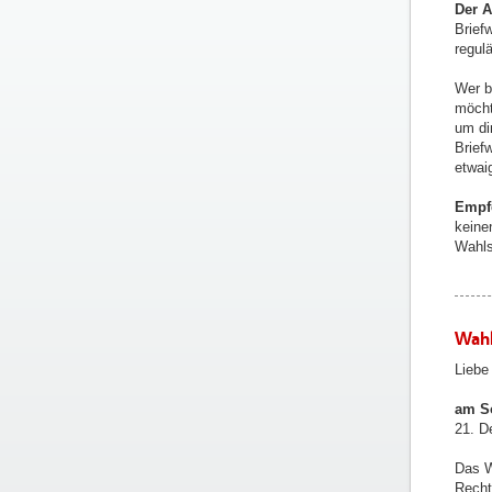
Der A
Brief
regul
Wer b
möcht
um di
Brief
etwai
Empf
keine
Wahls
Wahl
Liebe
am So
21. D
Das W
Recht