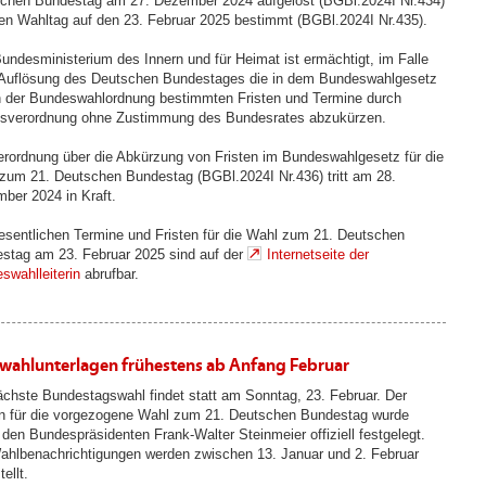
chen Bundestag am 27. Dezember 2024 aufgelöst (BGBl.2024I Nr.434)
en Wahltag auf den 23. Februar 2025 bestimmt (BGBl.2024I Nr.435).
undesministerium des Innern und für Heimat ist ermächtigt, im Falle
 Auflösung des Deutschen Bundestages die in dem Bundeswahlgesetz
n der Bundeswahlordnung bestimmten Fristen und Termine durch
sverordnung ohne Zustimmung des Bundesrates abzukürzen.
erordnung über die Abkürzung von Fristen im Bundeswahlgesetz für die
zum 21. Deutschen Bundestag (BGBl.2024I Nr.436) tritt am 28.
ber 2024 in Kraft.
esentlichen Termine und Fristen für die Wahl zum 21. Deutschen
stag am 23. Februar 2025 sind auf der
Internetseite der
swahlleiterin
abrufbar.
fwahlunterlagen frühestens ab Anfang Februar
ächste Bundestagswahl findet statt am Sonntag, 23. Februar. Der
n für die vorgezogene Wahl zum 21. Deutschen Bundestag wurde
 den Bundespräsidenten Frank-Walter Steinmeier offiziell festgelegt.
ahlbenachrichtigungen werden zwischen 13. Januar und 2. Februar
ellt.