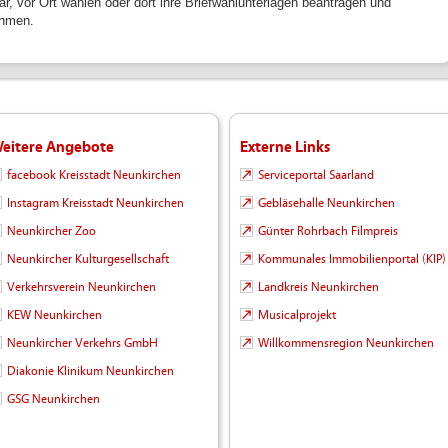
ar, vor Ort wählen oder dort ihre Briefwahlunterlagen beantragen und
hmen.
eitere Angebote
Externe Links
facebook Kreisstadt Neunkirchen
Serviceportal Saarland
Instagram Kreisstadt Neunkirchen
Gebläsehalle Neunkirchen
Neunkircher Zoo
Günter Rohrbach Filmpreis
Neunkircher Kulturgesellschaft
Kommunales Immobilienportal (KIP)
Verkehrsverein Neunkirchen
Landkreis Neunkirchen
KEW Neunkirchen
Musicalprojekt
Neunkircher Verkehrs GmbH
Willkommensregion Neunkirchen
Diakonie Klinikum Neunkirchen
GSG Neunkirchen