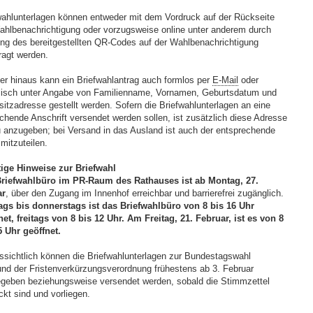
wahlunterlagen können entweder mit dem Vordruck auf der Rückseite
ahlbenachrichtigung oder vorzugsweise online unter anderem durch
ng des bereitgestellten QR-Codes auf der Wahlbenachrichtigung
ragt werden.
er hinaus kann ein Briefwahlantrag auch formlos per
E-Mail
oder
lisch unter Angabe von Familienname, Vornamen, Geburtsdatum und
itzadresse gestellt werden. Sofern die Briefwahlunterlagen an eine
chende Anschrift versendet werden sollen, ist zusätzlich diese Adresse
 anzugeben; bei Versand in das Ausland ist auch der entsprechende
mitzuteilen.
ige Hinweise zur Briefwahl
riefwahlbüro im PR-Raum des Rathauses ist ab Montag, 27.
ar
, über den Zugang im Innenhof erreichbar und barrierefrei zugänglich.
gs bis donnerstags ist das Briefwahlbüro von 8 bis 16 Uhr
net, freitags von 8 bis 12 Uhr. Am Freitag, 21. Februar, ist es von 8
5 Uhr geöffnet.
ssichtlich können die Briefwahlunterlagen zur Bundestagswahl
und der Fristenverkürzungsverordnung frühestens ab 3. Februar
geben beziehungsweise versendet werden, sobald die Stimmzettel
ckt sind und vorliegen.