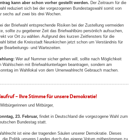
ntrag kann aber schon vorher gestellt werden.
Der Zeitraum für die
wahl reduziert sich bei der vorgezogenen Bundestagswahl somit von
är sechs auf zwei bis drei Wochen.
ei der Briefwahl entsprechende Risiken bei der Zustellung vermeiden
e, sollte zu gegebener Zeit das Briefwahlbüro persönlich aufsuchen,
rekt vor Ort zu wählen. Aufgrund des kurzen Zeitfensters für die
wahl bittet die Kreisstadt Neunkirchen jetzt schon um Verständnis für
ge Bearbeitungs- und Wartezeiten.
ehlung:
Wer auf Nummer sicher gehen will, sollte nach Möglichkeit
n Wahlschein mit Briefwahlunterlagen beantragen, sondern am
onntag im Wahllokal von dem Urnenwahlrecht Gebrauch machen.
aufruf – Ihre Stimme für unsere Demokratie!
 Mitbürgerinnen und Mitbürger,
nntag, 23. Februar,
findet in Deutschland die vorgezogene Wahl zum
eutschen Bundestag statt.
ahlrecht ist eine der tragenden Säulen unserer Demokratie. Dieses
, die Politik unseres Landes durch das eigene Votum mitbestimmen zu