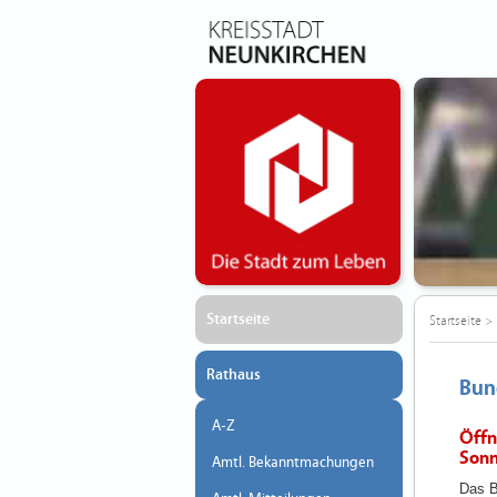
Startseite
Startseite
>
Rathaus
Bun
A-Z
Öffn
Sonn
Amtl. Bekanntmachungen
Das B