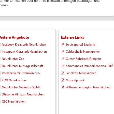
ar, vor Ort wählen oder dort ihre Briefwahlunterlagen beantragen und
hmen.
eitere Angebote
Externe Links
facebook Kreisstadt Neunkirchen
Serviceportal Saarland
Instagram Kreisstadt Neunkirchen
Gebläsehalle Neunkirchen
Neunkircher Zoo
Günter Rohrbach Filmpreis
Neunkircher Kulturgesellschaft
Kommunales Immobilienportal (KIP)
Verkehrsverein Neunkirchen
Landkreis Neunkirchen
KEW Neunkirchen
Musicalprojekt
Neunkircher Verkehrs GmbH
Willkommensregion Neunkirchen
Diakonie Klinikum Neunkirchen
GSG Neunkirchen