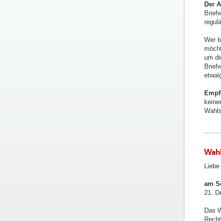
Der A
Brief
regul
Wer b
möcht
um di
Brief
etwai
Empf
keine
Wahls
Wahl
Liebe
am So
21. D
Das W
Recht