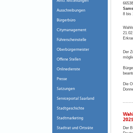
Amtl. Mitteilungen
66538
Samst
Ausschreibungen
8 bis 
Bürgerbüro
Wahls
Citymanagement
21.02
Erkra
Führerscheinstelle
Oberbürgermeister
Der Z
mögli
Offene Stellen
Bürge
Onlinedienste
beant
Presse
Die O
Satzungen
Donne
Serviceportal Saarland
Stadtgeschichte
Wahl
Stadtmarketing
2025
Stadtrat und Ortsräte
Der B