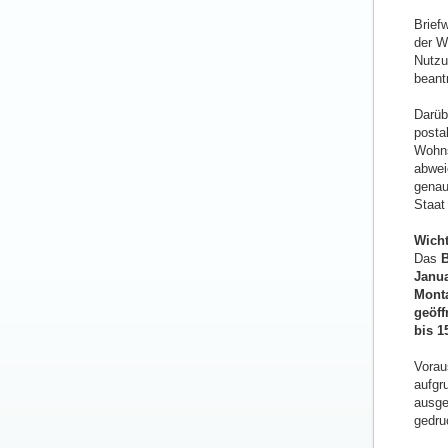
Brief
der W
Nutzu
beant
Darüb
posta
Wohns
abwei
genau
Staat 
Wicht
Das
B
Janu
Monta
geöff
bis 1
Vorau
aufgr
ausge
gedru