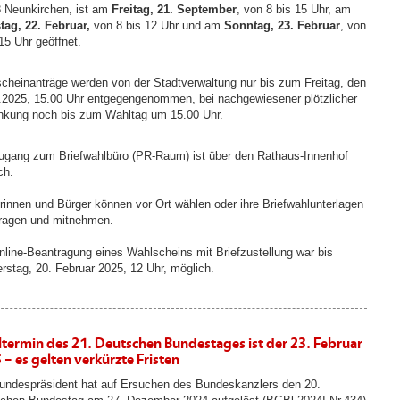
 Neunkirchen, ist am
Freitag, 21. September
, von 8 bis 15 Uhr, am
ag, 22. Februar,
von 8 bis 12 Uhr und am
Sonntag, 23. Februar
, von
15 Uhr geöffnet.
cheinanträge werden von der Stadtverwaltung nur bis zum Freitag, den
.2025, 15.00 Uhr entgegengenommen, bei nachgewiesener plötzlicher
nkung noch bis zum Wahltag um 15.00 Uhr.
ugang zum Briefwahlbüro (PR-Raum) ist über den Rathaus-Innenhof
ch.
rinnen und Bürger können vor Ort wählen oder ihre Briefwahlunterlagen
ragen und mitnehmen.
nline-Beantragung eines Wahlscheins mit Briefzustellung war bis
rstag, 20. Februar 2025, 12 Uhr, möglich.
termin des 21. Deutschen Bundestages ist der 23. Februar
 – es gelten verkürzte Fristen
undespräsident hat auf Ersuchen des Bundeskanzlers den 20.