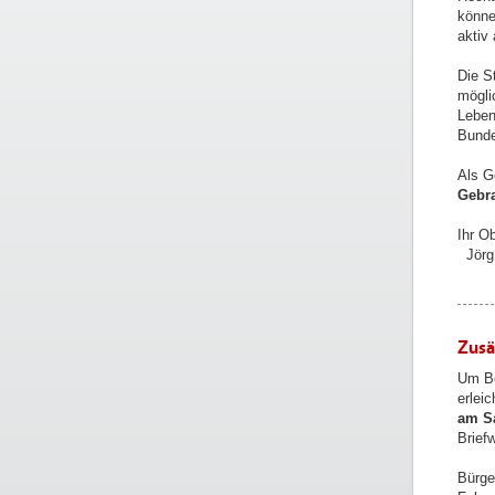
könne
aktiv
Die S
mögli
Leben
Bunde
Als G
Gebr
Ihr O
Jörg
Zusä
Um Be
erlei
am Sa
Brief
Bürge