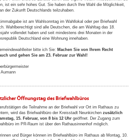
n, ist ein sehr hohes Gut. Sie haben durch Ihre Wahl die Möglichkeit,
 an der Zukunft Deutschlands teilzuhaben.
timmabgabe ist am Wahlsonntag im Wahllokal oder per Briefwahl
ch. Wahlberechtigt sind alle Deutschen, die am Wahltag das 18.
sjahr vollendet haben und seit mindestens drei Monaten in der
srepublik Deutschland eine Wohnung innehaben.
emeindewahlleiter bitte ich Sie:
Machen Sie von Ihrem Recht
auch und gehen Sie am 23. Februar zur Wahl!
berbürgermeister
 Aumann
tzlicher Öffnungstag des Briefwahlbüros
rufstätigen die Teilnahme an der Briefwahl vor Ort im Rathaus zu
chtern, wird das Briefwahlbüro der Kreisstadt Neunkirchen
zusätzlich
mstag, 15. Februar, von 8 bis 12 Uhr
geöffnet. Der Zugang zum
wahlbüro im PR-Raum ist über den Rathausinnenhof möglich.
rinnen und Bürger können im Briefwahlbüro im Rathaus ab Montag, 10.