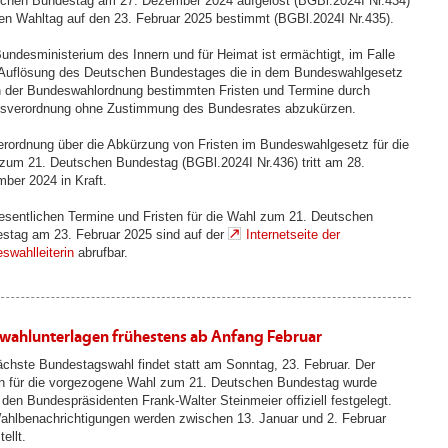
chen Bundestag am 27. Dezember 2024 aufgelöst (BGBl.2024I Nr.434)
en Wahltag auf den 23. Februar 2025 bestimmt (BGBl.2024I Nr.435).
undesministerium des Innern und für Heimat ist ermächtigt, im Falle
 Auflösung des Deutschen Bundestages die in dem Bundeswahlgesetz
n der Bundeswahlordnung bestimmten Fristen und Termine durch
sverordnung ohne Zustimmung des Bundesrates abzukürzen.
erordnung über die Abkürzung von Fristen im Bundeswahlgesetz für die
zum 21. Deutschen Bundestag (BGBl.2024I Nr.436) tritt am 28.
ber 2024 in Kraft.
esentlichen Termine und Fristen für die Wahl zum 21. Deutschen
stag am 23. Februar 2025 sind auf der
Internetseite der
swahlleiterin
abrufbar.
fwahlunterlagen frühestens ab Anfang Februar
ächste Bundestagswahl findet statt am Sonntag, 23. Februar. Der
n für die vorgezogene Wahl zum 21. Deutschen Bundestag wurde
 den Bundespräsidenten Frank-Walter Steinmeier offiziell festgelegt.
ahlbenachrichtigungen werden zwischen 13. Januar und 2. Februar
ellt.