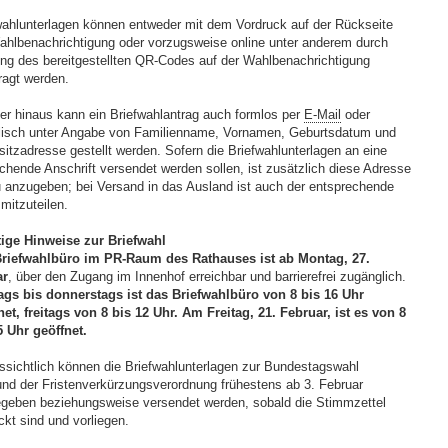
wahlunterlagen können entweder mit dem Vordruck auf der Rückseite
ahlbenachrichtigung oder vorzugsweise online unter anderem durch
ng des bereitgestellten QR-Codes auf der Wahlbenachrichtigung
ragt werden.
er hinaus kann ein Briefwahlantrag auch formlos per
E-Mail
oder
lisch unter Angabe von Familienname, Vornamen, Geburtsdatum und
itzadresse gestellt werden. Sofern die Briefwahlunterlagen an eine
chende Anschrift versendet werden sollen, ist zusätzlich diese Adresse
 anzugeben; bei Versand in das Ausland ist auch der entsprechende
mitzuteilen.
ige Hinweise zur Briefwahl
riefwahlbüro im PR-Raum des Rathauses ist ab Montag, 27.
ar
, über den Zugang im Innenhof erreichbar und barrierefrei zugänglich.
gs bis donnerstags ist das Briefwahlbüro von 8 bis 16 Uhr
net, freitags von 8 bis 12 Uhr. Am Freitag, 21. Februar, ist es von 8
5 Uhr geöffnet.
ssichtlich können die Briefwahlunterlagen zur Bundestagswahl
und der Fristenverkürzungsverordnung frühestens ab 3. Februar
geben beziehungsweise versendet werden, sobald die Stimmzettel
ckt sind und vorliegen.