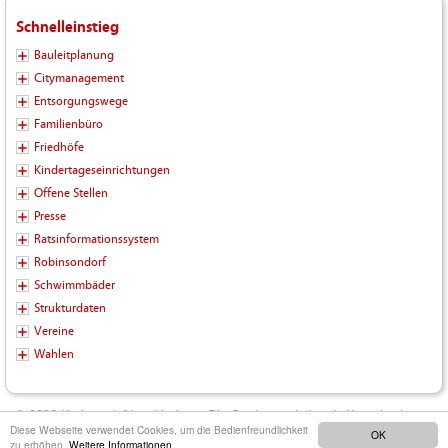
Schnelleinstieg
Bauleitplanung
Citymanagement
Entsorgungswege
Familienbüro
Friedhöfe
Kindertageseinrichtungen
Offene Stellen
Presse
Ratsinformationssystem
Robinsondorf
Schwimmbäder
Strukturdaten
Vereine
Wahlen
© 2026 Kreisstadt Neunkirchen - Die Stadt zum Leben |
Kontakt
|
Diese Webseite verwendet Cookies, um die Bedienfreundlichkeit
OK
Impressum
|
Datenschutz
|
Barrierefreiheit
|
Inhalt
zu erhöhen.
Weitere Informationen.