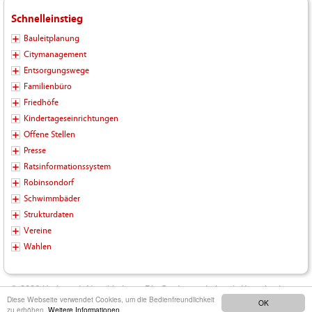
Schnelleinstieg
Bauleitplanung
Citymanagement
Entsorgungswege
Familienbüro
Friedhöfe
Kindertageseinrichtungen
Offene Stellen
Presse
Ratsinformationssystem
Robinsondorf
Schwimmbäder
Strukturdaten
Vereine
Wahlen
© 2026 Kreisstadt Neunkirchen - Die Stadt zum Leben |
Kontakt
|
Diese Webseite verwendet Cookies, um die Bedienfreundlichkeit
OK
Impressum
|
Datenschutz
|
Barrierefreiheit
|
Inhalt
zu erhöhen.
Weitere Informationen.