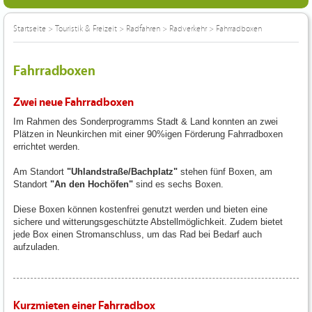
Startseite
>
Touristik & Freizeit
>
Radfahren
>
Radverkehr
>
Fahrradboxen
Fahrradboxen
Zwei neue Fahrradboxen
Im Rahmen des Sonderprogramms Stadt & Land konnten an zwei
Plätzen in Neunkirchen mit einer 90%igen Förderung Fahrradboxen
errichtet werden.
Am Standort
"Uhlandstraße/Bachplatz"
stehen fünf Boxen, am
Standort
"An den Hochöfen"
sind es sechs Boxen.
Diese Boxen können kostenfrei genutzt werden und bieten eine
sichere und witterungsgeschützte Abstellmöglichkeit. Zudem bietet
jede Box einen Stromanschluss, um das Rad bei Bedarf auch
aufzuladen.
Kurzmieten einer Fahrradbox