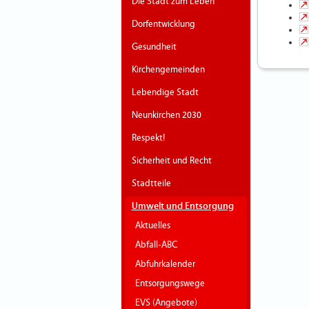
Die Stadt zum Leben
Dorfentwicklung
Gesundheit
Kirchengemeinden
Lebendige Stadt
Neunkirchen 2030
Respekt!
Sicherheit und Recht
Stadtteile
Umwelt und Entsorgung
Aktuelles
Abfall-ABC
Abfuhrkalender
Entsorgungswege
EVS (Angebote)