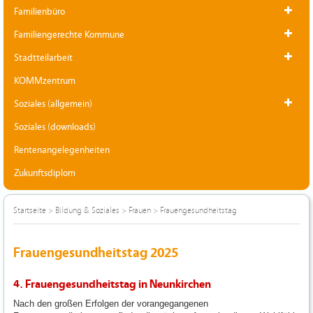
Familienbüro
Familiengerechte Kommune
Stadtteilarbeit
KOMMzentrum
Soziales (allgemein)
Soziales (downloads)
Rentenangelegenheiten
Zukunftsdiplom
Startseite
>
Bildung & Soziales
>
Frauen
>
Frauengesundheitstag
Frauengesundheitstag 2025
4. Frauengesundheitstag in Neunkirchen
Nach den großen Erfolgen der vorangegangenen