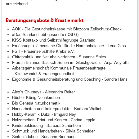
ausreichend.
Beratungsangebote & Kreativmarkt
AOK - Die Gesundheitskasse mit Biozoom Zellschutz-Check
»Das Saarland lebt gesund!« (DSLG)
KISS Kontakt- und Selbsthilfegruppe Saarland
Ernährung u. ätherische Öle für die Hormonbalance - Lena Glas
FSH - Frauenselbsthilfe Krebs e.V.
Chiropraktik und Naturheilverfahren - Susanne Spies
Frau in Balance Basisch-Schön im Gleichgewicht - Anja Weyrath
Arbeitsgemeinschaft Kommunale Frauenbeauftragte
- Klimawandel & Frauengesundheit
Ergonomie & Gesundheitsberatung und Coaching - Sandra Hans
Alex‘s Chutneys - Alexandra Reiter
Bücher König Neunkirchen
Bio Genesa Naturkosmetik
Handarbeiten und Imkerprodukte - Barbara Wallich
Hobby-Keramik Dutzi - Irmgard Ney
Holzarbeiten, Print und Kerzen - Carina Leppla
Kinderbekleidung - Barbara Schönborn
Schmuck und Handarbeiten - Silvia Schneider
Seifenlädchen - Susanne Biermann