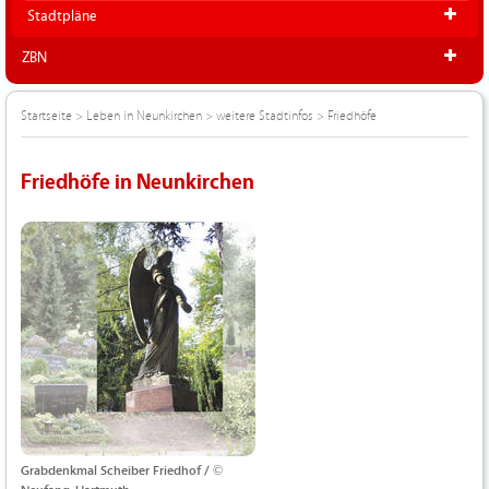
Stadtpläne
ZBN
Startseite
>
Leben in Neunkirchen
>
weitere Stadtinfos
>
Friedhöfe
Friedhöfe in Neunkirchen
Grabdenkmal Scheiber Friedhof / ©