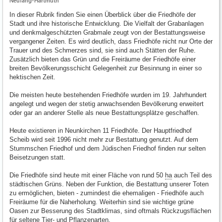
Neufang-Hartmuth
In dieser Rubrik finden Sie einen Überblick über die Friedhöfe der
Stadt und ihre historische Entwicklung. Die Vielfalt der Grabanlagen
und denkmalgeschützten Grabmale zeugt von der Bestattungsweise
vergangener Zeiten. Es wird deutlich, dass Friedhöfe nicht nur Orte der
Trauer und des Schmerzes sind, sie sind auch Stätten der Ruhe.
Zusätzlich bieten das Grün und die Freiräume der Friedhöfe einer
breiten Bevölkerungsschicht Gelegenheit zur Besinnung in einer so
hektischen Zeit.
Die meisten heute bestehenden Friedhöfe wurden im 19. Jahrhundert
angelegt und wegen der stetig anwachsenden Bevölkerung erweitert
oder gar an anderer Stelle als neue Bestattungsplätze geschaffen.
Heute existieren in Neunkirchen 11 Friedhöfe. Der Hauptfriedhof
Scheib wird seit 1996 nicht mehr zur Bestattung genutzt. Auf dem
Stummschen Friedhof und dem Jüdischen Friedhof finden nur selten
Beisetzungen statt.
Die Friedhöfe sind heute mit einer Fläche von rund 50
ha
auch Teil des
städtischen Grüns. Neben der Funktion, die Bestattung unserer Toten
zu ermöglichen, bieten - zumindest die ehemaligen - Friedhöfe auch
Freiräume für die Naherholung. Weiterhin sind sie wichtige grüne
Oasen zur Besserung des Stadtklimas, sind oftmals Rückzugsflächen
für seltene Tier- und Pflanzenarten.