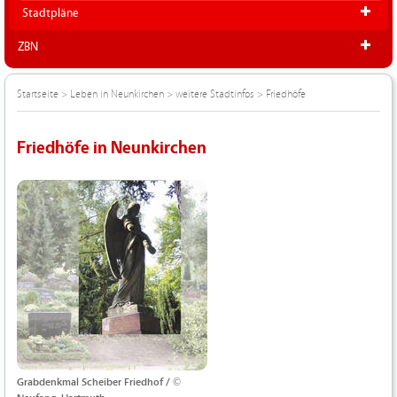
Stadtpläne
ZBN
Startseite
>
Leben in Neunkirchen
>
weitere Stadtinfos
>
Friedhöfe
Friedhöfe in Neunkirchen
Grabdenkmal Scheiber Friedhof / ©