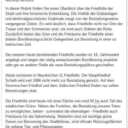
Neufang-Hartmuth
In dieser Rubrik finden Sie einen Überblick über die Friedhöfe der
Stadt und ihre historische Entwicklung. Die Vielfalt der Grabanlagen
und denkmalgeschützten Grabmale zeugt von der Bestattungsweise
vergangener Zeiten. Es wird deutlich, dass Friedhöfe nicht nur Orte der
Trauer und des Schmerzes sind, sie sind auch Stätten der Ruhe.
Zusätzlich bieten das Grün und die Freiräume der Friedhöfe einer
breiten Bevölkerungsschicht Gelegenheit zur Besinnung in einer so
hektischen Zeit.
Die meisten heute bestehenden Friedhöfe wurden im 19. Jahrhundert
angelegt und wegen der stetig anwachsenden Bevölkerung erweitert
oder gar an anderer Stelle als neue Bestattungsplätze geschaffen.
Heute existieren in Neunkirchen 11 Friedhöfe. Der Hauptfriedhof
Scheib wird seit 1996 nicht mehr zur Bestattung genutzt. Auf dem
Stummschen Friedhof und dem Jüdischen Friedhof finden nur selten
Beisetzungen statt.
Die Friedhöfe sind heute mit einer Fläche von rund 50
ha
auch Teil des
städtischen Grüns. Neben der Funktion, die Bestattung unserer Toten
zu ermöglichen, bieten - zumindest die ehemaligen - Friedhöfe auch
Freiräume für die Naherholung. Weiterhin sind sie wichtige grüne
Oasen zur Besserung des Stadtklimas, sind oftmals Rückzugsflächen
für seltene Tier- und Pflanzenarten.