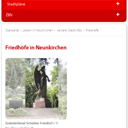
Stadtpläne
ZBN
Startseite
>
Leben in Neunkirchen
>
weitere Stadtinfos
>
Friedhöfe
Friedhöfe in Neunkirchen
Grabdenkmal Scheiber Friedhof / ©