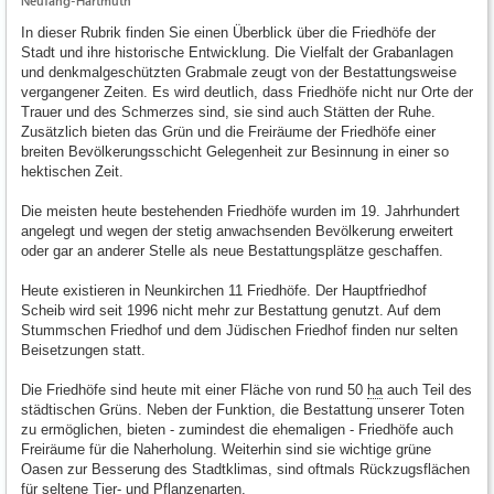
Neufang-Hartmuth
In dieser Rubrik finden Sie einen Überblick über die Friedhöfe der
Stadt und ihre historische Entwicklung. Die Vielfalt der Grabanlagen
und denkmalgeschützten Grabmale zeugt von der Bestattungsweise
vergangener Zeiten. Es wird deutlich, dass Friedhöfe nicht nur Orte der
Trauer und des Schmerzes sind, sie sind auch Stätten der Ruhe.
Zusätzlich bieten das Grün und die Freiräume der Friedhöfe einer
breiten Bevölkerungsschicht Gelegenheit zur Besinnung in einer so
hektischen Zeit.
Die meisten heute bestehenden Friedhöfe wurden im 19. Jahrhundert
angelegt und wegen der stetig anwachsenden Bevölkerung erweitert
oder gar an anderer Stelle als neue Bestattungsplätze geschaffen.
Heute existieren in Neunkirchen 11 Friedhöfe. Der Hauptfriedhof
Scheib wird seit 1996 nicht mehr zur Bestattung genutzt. Auf dem
Stummschen Friedhof und dem Jüdischen Friedhof finden nur selten
Beisetzungen statt.
Die Friedhöfe sind heute mit einer Fläche von rund 50
ha
auch Teil des
städtischen Grüns. Neben der Funktion, die Bestattung unserer Toten
zu ermöglichen, bieten - zumindest die ehemaligen - Friedhöfe auch
Freiräume für die Naherholung. Weiterhin sind sie wichtige grüne
Oasen zur Besserung des Stadtklimas, sind oftmals Rückzugsflächen
für seltene Tier- und Pflanzenarten.