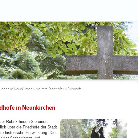
Leben in Neunkirchen
>
weitere Stadtinfos
>
Friedhöfe
edhöfe in Neunkirchen
ser Rubrik finden Sie einen
lick über die Friedhöfe der Stadt
hre historische Entwicklung. Die