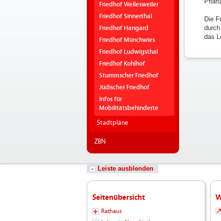
Pflan
Friedhof Wellesweiler
Friedhof Sinnerthal
Die F
durch
Friedhof Hangard
das L
Friedhof Münchwies
Friedhof Ludwigsthal
Friedhof Kohlhof
Stummscher Friedhof
Jüdischer Friedhof
Infos für
Mobilitätsbehinderte
Stadtpläne
ZBN
Leiste ausblenden
Seitenübersicht
W
Rathaus