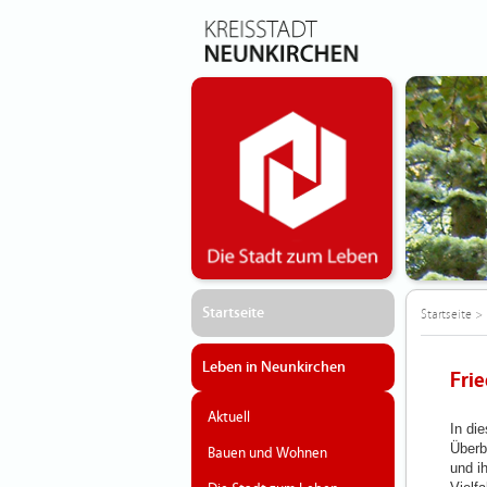
Startseite
Startseite
>
Leben in Neunkirchen
Fri
Aktuell
In die
Überb
Bauen und Wohnen
und i