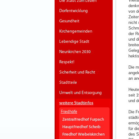
Vielf
Die Stadt zum Leben
denkm
Dorfentwicklung
von d
Zeite
Gesundheit
nicht
Schme
Kirchengemeinden
der R
und d
Lebendige Stadt
breit
Geleg
Neunkirchen 2030
hekti
Respekt!
Die m
Sicherheit und Recht
angel
an an
Stadtteile
Heute
Umwelt und Entsorgung
seit 
und d
weitere Stadtinfos
Friedhöfe
Die F
städt
Zentralfriedhof Furpach
ermög
Hauptfriedhof Scheib
für d
des S
Friedhof Wiebelskirchen