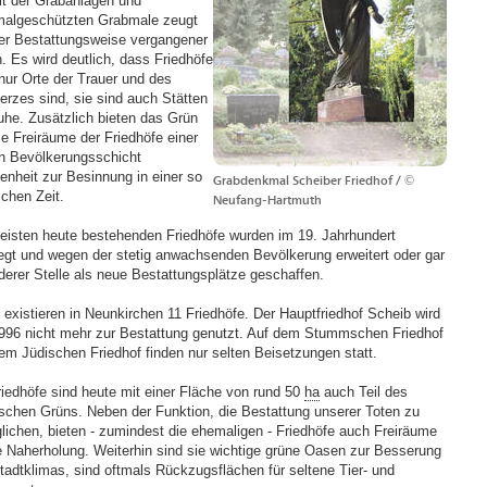
alt der Grabanlagen und
algeschützten Grabmale zeugt
er Bestattungsweise vergangener
n. Es wird deutlich, dass Friedhöfe
 nur Orte der Trauer und des
rzes sind, sie sind auch Stätten
uhe. Zusätzlich bieten das Grün
ie Freiräume der Friedhöfe einer
en Bevölkerungsschicht
enheit zur Besinnung in einer so
Grabdenkmal Scheiber Friedhof / ©
schen Zeit.
Neufang-Hartmuth
eisten heute bestehenden Friedhöfe wurden im 19. Jahrhundert
egt und wegen der stetig anwachsenden Bevölkerung erweitert oder gar
derer Stelle als neue Bestattungsplätze geschaffen.
 existieren in Neunkirchen 11 Friedhöfe. Der Hauptfriedhof Scheib wird
1996 nicht mehr zur Bestattung genutzt. Auf dem Stummschen Friedhof
em Jüdischen Friedhof finden nur selten Beisetzungen statt.
riedhöfe sind heute mit einer Fläche von rund 50
ha
auch Teil des
ischen Grüns. Neben der Funktion, die Bestattung unserer Toten zu
lichen, bieten - zumindest die ehemaligen - Friedhöfe auch Freiräume
ie Naherholung. Weiterhin sind sie wichtige grüne Oasen zur Besserung
tadtklimas, sind oftmals Rückzugsflächen für seltene Tier- und