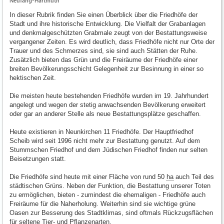
Neufang-Hartmuth
In dieser Rubrik finden Sie einen Überblick über die Friedhöfe der
Stadt und ihre historische Entwicklung. Die Vielfalt der Grabanlagen
und denkmalgeschützten Grabmale zeugt von der Bestattungsweise
vergangener Zeiten. Es wird deutlich, dass Friedhöfe nicht nur Orte der
Trauer und des Schmerzes sind, sie sind auch Stätten der Ruhe.
Zusätzlich bieten das Grün und die Freiräume der Friedhöfe einer
breiten Bevölkerungsschicht Gelegenheit zur Besinnung in einer so
hektischen Zeit.
Die meisten heute bestehenden Friedhöfe wurden im 19. Jahrhundert
angelegt und wegen der stetig anwachsenden Bevölkerung erweitert
oder gar an anderer Stelle als neue Bestattungsplätze geschaffen.
Heute existieren in Neunkirchen 11 Friedhöfe. Der Hauptfriedhof
Scheib wird seit 1996 nicht mehr zur Bestattung genutzt. Auf dem
Stummschen Friedhof und dem Jüdischen Friedhof finden nur selten
Beisetzungen statt.
Die Friedhöfe sind heute mit einer Fläche von rund 50
ha
auch Teil des
städtischen Grüns. Neben der Funktion, die Bestattung unserer Toten
zu ermöglichen, bieten - zumindest die ehemaligen - Friedhöfe auch
Freiräume für die Naherholung. Weiterhin sind sie wichtige grüne
Oasen zur Besserung des Stadtklimas, sind oftmals Rückzugsflächen
für seltene Tier- und Pflanzenarten.