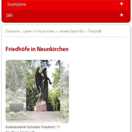
Stadtpläne
ZBN
Startseite
>
Leben in Neunkirchen
>
weitere Stadtinfos
>
Friedhöfe
Friedhöfe in Neunkirchen
Grabdenkmal Scheiber Friedhof / ©