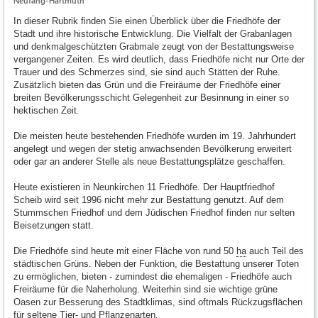
Neufang-Hartmuth
In dieser Rubrik finden Sie einen Überblick über die Friedhöfe der
Stadt und ihre historische Entwicklung. Die Vielfalt der Grabanlagen
und denkmalgeschützten Grabmale zeugt von der Bestattungsweise
vergangener Zeiten. Es wird deutlich, dass Friedhöfe nicht nur Orte der
Trauer und des Schmerzes sind, sie sind auch Stätten der Ruhe.
Zusätzlich bieten das Grün und die Freiräume der Friedhöfe einer
breiten Bevölkerungsschicht Gelegenheit zur Besinnung in einer so
hektischen Zeit.
Die meisten heute bestehenden Friedhöfe wurden im 19. Jahrhundert
angelegt und wegen der stetig anwachsenden Bevölkerung erweitert
oder gar an anderer Stelle als neue Bestattungsplätze geschaffen.
Heute existieren in Neunkirchen 11 Friedhöfe. Der Hauptfriedhof
Scheib wird seit 1996 nicht mehr zur Bestattung genutzt. Auf dem
Stummschen Friedhof und dem Jüdischen Friedhof finden nur selten
Beisetzungen statt.
Die Friedhöfe sind heute mit einer Fläche von rund 50
ha
auch Teil des
städtischen Grüns. Neben der Funktion, die Bestattung unserer Toten
zu ermöglichen, bieten - zumindest die ehemaligen - Friedhöfe auch
Freiräume für die Naherholung. Weiterhin sind sie wichtige grüne
Oasen zur Besserung des Stadtklimas, sind oftmals Rückzugsflächen
für seltene Tier- und Pflanzenarten.