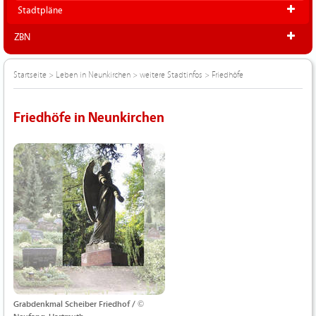
Stadtpläne
ZBN
Startseite
>
Leben in Neunkirchen
>
weitere Stadtinfos
>
Friedhöfe
Friedhöfe in Neunkirchen
Grabdenkmal Scheiber Friedhof / ©