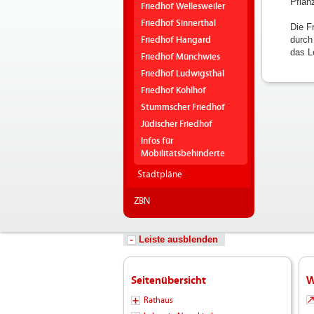
Pflan
Friedhof Wellesweiler
Friedhof Sinnerthal
Die F
durch
Friedhof Hangard
das L
Friedhof Münchwies
Friedhof Ludwigsthal
Friedhof Kohlhof
Stummscher Friedhof
Jüdischer Friedhof
Infos für
Mobilitätsbehinderte
Stadtpläne
ZBN
Leiste ausblenden
Seitenübersicht
W
Rathaus