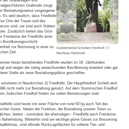
alt der Grabanlagen und
algeschützten Grabmale zeugt
er Bestattungsweise vergangener
n. Es wird deutlich, dass Friedhöfe
 nur Orte der Trauer und des
rzes sind, sie sind auch Stätten
uhe. Zusätzlich bieten das Grün
ie Freiräume der Friedhöfe einer
en Bevölkerungsschicht
enheit zur Besinnung in einer so
Grabdenkmal Scheiber Friedhof / ©
schen Zeit.
Neufang-Hartmuth
eisten heute bestehenden Friedhöfe wurden im 19. Jahrhundert
egt und wegen der stetig anwachsenden Bevölkerung erweitert oder gar
derer Stelle als neue Bestattungsplätze geschaffen.
 existieren in Neunkirchen 11 Friedhöfe. Der Hauptfriedhof Scheib wird
1996 nicht mehr zur Bestattung genutzt. Auf dem Stummschen Friedhof
em Jüdischen Friedhof finden nur selten Beisetzungen statt.
riedhöfe sind heute mit einer Fläche von rund 50
ha
auch Teil des
ischen Grüns. Neben der Funktion, die Bestattung unserer Toten zu
lichen, bieten - zumindest die ehemaligen - Friedhöfe auch Freiräume
ie Naherholung. Weiterhin sind sie wichtige grüne Oasen zur Besserung
tadtklimas, sind oftmals Rückzugsflächen für seltene Tier- und