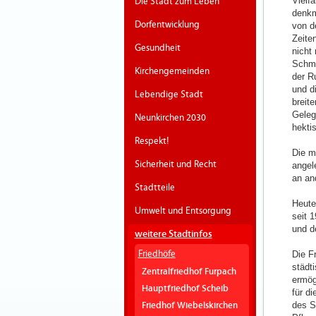
Vielf
Die Stadt zum Leben
denkm
Dorfentwicklung
von d
Zeite
Gesundheit
nicht
Schme
Kirchengemeinden
der R
und d
Lebendige Stadt
breit
Geleg
Neunkirchen 2030
hekti
Respekt!
Die m
Sicherheit und Recht
angel
an an
Stadtteile
Heute
Umwelt und Entsorgung
seit 
und d
weitere Stadtinfos
Friedhöfe
Die F
städt
Zentralfriedhof Furpach
ermög
Hauptfriedhof Scheib
für d
des S
Friedhof Wiebelskirchen