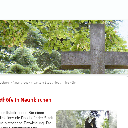
Leben in Neunkirchen
>
weitere Stadtinfos
>
Friedhöfe
edhöfe in Neunkirchen
ser Rubrik finden Sie einen
lick über die Friedhöfe der Stadt
hre historische Entwicklung. Die