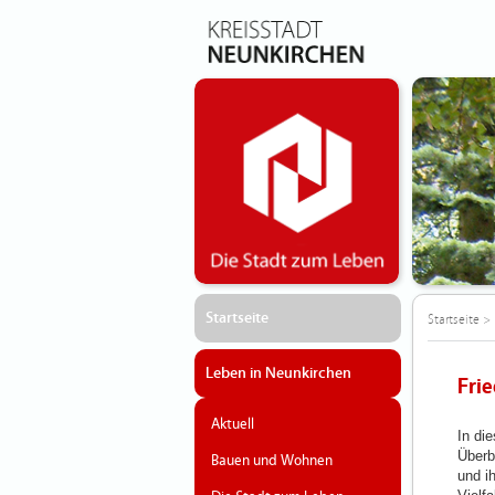
Startseite
Startseite
>
Leben in Neunkirchen
Fri
Aktuell
In die
Überb
Bauen und Wohnen
und i