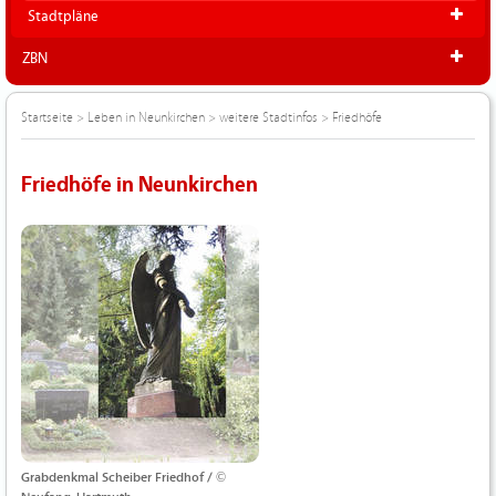
Stadtpläne
ZBN
Startseite
>
Leben in Neunkirchen
>
weitere Stadtinfos
>
Friedhöfe
Friedhöfe in Neunkirchen
Grabdenkmal Scheiber Friedhof / ©