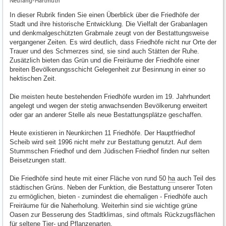
Neufang-Hartmuth
In dieser Rubrik finden Sie einen Überblick über die Friedhöfe der
Stadt und ihre historische Entwicklung. Die Vielfalt der Grabanlagen
und denkmalgeschützten Grabmale zeugt von der Bestattungsweise
vergangener Zeiten. Es wird deutlich, dass Friedhöfe nicht nur Orte der
Trauer und des Schmerzes sind, sie sind auch Stätten der Ruhe.
Zusätzlich bieten das Grün und die Freiräume der Friedhöfe einer
breiten Bevölkerungsschicht Gelegenheit zur Besinnung in einer so
hektischen Zeit.
Die meisten heute bestehenden Friedhöfe wurden im 19. Jahrhundert
angelegt und wegen der stetig anwachsenden Bevölkerung erweitert
oder gar an anderer Stelle als neue Bestattungsplätze geschaffen.
Heute existieren in Neunkirchen 11 Friedhöfe. Der Hauptfriedhof
Scheib wird seit 1996 nicht mehr zur Bestattung genutzt. Auf dem
Stummschen Friedhof und dem Jüdischen Friedhof finden nur selten
Beisetzungen statt.
Die Friedhöfe sind heute mit einer Fläche von rund 50
ha
auch Teil des
städtischen Grüns. Neben der Funktion, die Bestattung unserer Toten
zu ermöglichen, bieten - zumindest die ehemaligen - Friedhöfe auch
Freiräume für die Naherholung. Weiterhin sind sie wichtige grüne
Oasen zur Besserung des Stadtklimas, sind oftmals Rückzugsflächen
für seltene Tier- und Pflanzenarten.