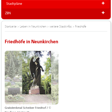
Stadtpläne
ZBN
Startseite
>
Leben in Neunkirchen
>
weitere Stadtinfos
>
Friedhöfe
Friedhöfe in Neunkirchen
Grabdenkmal Scheiber Friedhof / ©