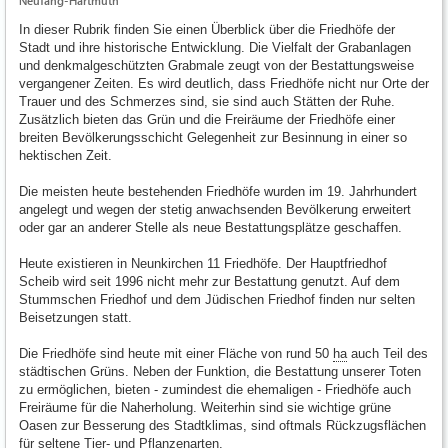
Neufang-Hartmuth
In dieser Rubrik finden Sie einen Überblick über die Friedhöfe der
Stadt und ihre historische Entwicklung. Die Vielfalt der Grabanlagen
und denkmalgeschützten Grabmale zeugt von der Bestattungsweise
vergangener Zeiten. Es wird deutlich, dass Friedhöfe nicht nur Orte der
Trauer und des Schmerzes sind, sie sind auch Stätten der Ruhe.
Zusätzlich bieten das Grün und die Freiräume der Friedhöfe einer
breiten Bevölkerungsschicht Gelegenheit zur Besinnung in einer so
hektischen Zeit.
Die meisten heute bestehenden Friedhöfe wurden im 19. Jahrhundert
angelegt und wegen der stetig anwachsenden Bevölkerung erweitert
oder gar an anderer Stelle als neue Bestattungsplätze geschaffen.
Heute existieren in Neunkirchen 11 Friedhöfe. Der Hauptfriedhof
Scheib wird seit 1996 nicht mehr zur Bestattung genutzt. Auf dem
Stummschen Friedhof und dem Jüdischen Friedhof finden nur selten
Beisetzungen statt.
Die Friedhöfe sind heute mit einer Fläche von rund 50
ha
auch Teil des
städtischen Grüns. Neben der Funktion, die Bestattung unserer Toten
zu ermöglichen, bieten - zumindest die ehemaligen - Friedhöfe auch
Freiräume für die Naherholung. Weiterhin sind sie wichtige grüne
Oasen zur Besserung des Stadtklimas, sind oftmals Rückzugsflächen
für seltene Tier- und Pflanzenarten.