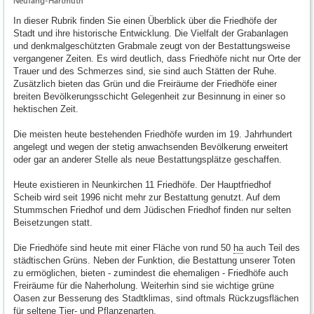
Neufang-Hartmuth
In dieser Rubrik finden Sie einen Überblick über die Friedhöfe der
Stadt und ihre historische Entwicklung. Die Vielfalt der Grabanlagen
und denkmalgeschützten Grabmale zeugt von der Bestattungsweise
vergangener Zeiten. Es wird deutlich, dass Friedhöfe nicht nur Orte der
Trauer und des Schmerzes sind, sie sind auch Stätten der Ruhe.
Zusätzlich bieten das Grün und die Freiräume der Friedhöfe einer
breiten Bevölkerungsschicht Gelegenheit zur Besinnung in einer so
hektischen Zeit.
Die meisten heute bestehenden Friedhöfe wurden im 19. Jahrhundert
angelegt und wegen der stetig anwachsenden Bevölkerung erweitert
oder gar an anderer Stelle als neue Bestattungsplätze geschaffen.
Heute existieren in Neunkirchen 11 Friedhöfe. Der Hauptfriedhof
Scheib wird seit 1996 nicht mehr zur Bestattung genutzt. Auf dem
Stummschen Friedhof und dem Jüdischen Friedhof finden nur selten
Beisetzungen statt.
Die Friedhöfe sind heute mit einer Fläche von rund 50
ha
auch Teil des
städtischen Grüns. Neben der Funktion, die Bestattung unserer Toten
zu ermöglichen, bieten - zumindest die ehemaligen - Friedhöfe auch
Freiräume für die Naherholung. Weiterhin sind sie wichtige grüne
Oasen zur Besserung des Stadtklimas, sind oftmals Rückzugsflächen
für seltene Tier- und Pflanzenarten.