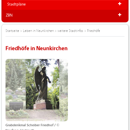
Stadtpläne
ZBN
Startseite
>
Leben in Neunkirchen
>
weitere Stadtinfos
>
Friedhöfe
Friedhöfe in Neunkirchen
Grabdenkmal Scheiber Friedhof / ©