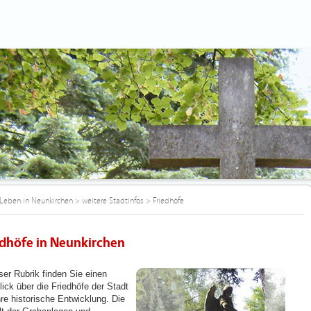
Leben in Neunkirchen
>
weitere Stadtinfos
>
Friedhöfe
edhöfe in Neunkirchen
ser Rubrik finden Sie einen
lick über die Friedhöfe der Stadt
hre historische Entwicklung. Die