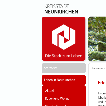
Startseite
Startseite
>
Leben in Neunkirchen
Fri
Aktuell
In die
Überb
Bauen und Wohnen
und i