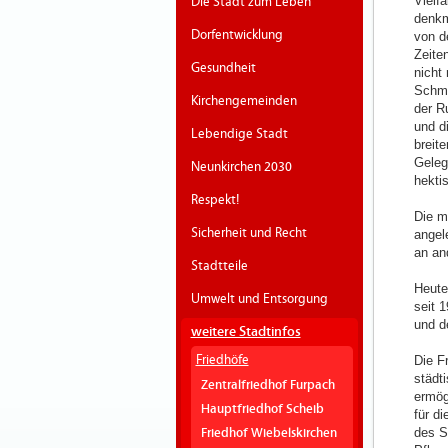
Vielf
Die Stadt zum Leben
denkm
Dorfentwicklung
von d
Zeite
Gesundheit
nicht
Schme
Kirchengemeinden
der R
und d
Lebendige Stadt
breit
Geleg
Neunkirchen 2030
hekti
Respekt!
Die m
Sicherheit und Recht
angel
an an
Stadtteile
Heute
Umwelt und Entsorgung
seit 
und d
weitere Stadtinfos
Friedhöfe
Die F
städt
Zentralfriedhof Furpach
ermög
Hauptfriedhof Scheib
für d
des S
Friedhof Wiebelskirchen