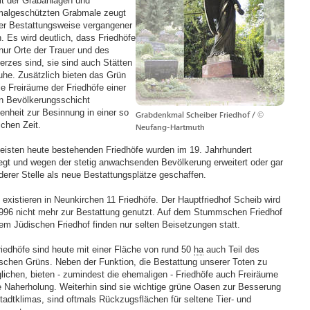
alt der Grabanlagen und
algeschützten Grabmale zeugt
er Bestattungsweise vergangener
n. Es wird deutlich, dass Friedhöfe
 nur Orte der Trauer und des
rzes sind, sie sind auch Stätten
uhe. Zusätzlich bieten das Grün
ie Freiräume der Friedhöfe einer
en Bevölkerungsschicht
enheit zur Besinnung in einer so
Grabdenkmal Scheiber Friedhof / ©
schen Zeit.
Neufang-Hartmuth
eisten heute bestehenden Friedhöfe wurden im 19. Jahrhundert
egt und wegen der stetig anwachsenden Bevölkerung erweitert oder gar
derer Stelle als neue Bestattungsplätze geschaffen.
 existieren in Neunkirchen 11 Friedhöfe. Der Hauptfriedhof Scheib wird
1996 nicht mehr zur Bestattung genutzt. Auf dem Stummschen Friedhof
em Jüdischen Friedhof finden nur selten Beisetzungen statt.
riedhöfe sind heute mit einer Fläche von rund 50
ha
auch Teil des
ischen Grüns. Neben der Funktion, die Bestattung unserer Toten zu
lichen, bieten - zumindest die ehemaligen - Friedhöfe auch Freiräume
ie Naherholung. Weiterhin sind sie wichtige grüne Oasen zur Besserung
tadtklimas, sind oftmals Rückzugsflächen für seltene Tier- und