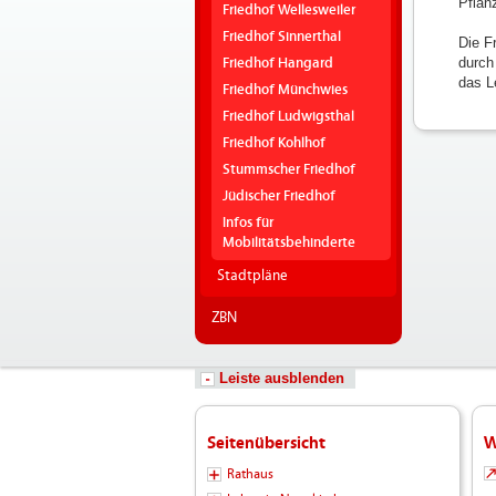
Pflan
Friedhof Wellesweiler
Friedhof Sinnerthal
Die F
durch
Friedhof Hangard
das L
Friedhof Münchwies
Friedhof Ludwigsthal
Friedhof Kohlhof
Stummscher Friedhof
Jüdischer Friedhof
Infos für
Mobilitätsbehinderte
Stadtpläne
ZBN
Leiste ausblenden
Seitenübersicht
W
Rathaus