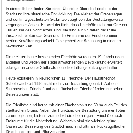
Neufang-Hartmuth
In dieser Rubrik finden Sie einen Überblick über die Friedhöfe der
Stadt und ihre historische Entwicklung. Die Vielfalt der Grabanlagen
und denkmalgeschützten Grabmale zeugt von der Bestattungsweise
vergangener Zeiten. Es wird deutlich, dass Friedhöfe nicht nur Orte der
Trauer und des Schmerzes sind, sie sind auch Stätten der Ruhe.
Zusätzlich bieten das Grün und die Freiräume der Friedhöfe einer
breiten Bevölkerungsschicht Gelegenheit zur Besinnung in einer so
hektischen Zeit.
Die meisten heute bestehenden Friedhöfe wurden im 19. Jahrhundert
angelegt und wegen der stetig anwachsenden Bevölkerung erweitert
oder gar an anderer Stelle als neue Bestattungsplätze geschaffen.
Heute existieren in Neunkirchen 11 Friedhöfe. Der Hauptfriedhof
Scheib wird seit 1996 nicht mehr zur Bestattung genutzt. Auf dem
Stummschen Friedhof und dem Jüdischen Friedhof finden nur selten
Beisetzungen statt.
Die Friedhöfe sind heute mit einer Fläche von rund 50
ha
auch Teil des
städtischen Grüns. Neben der Funktion, die Bestattung unserer Toten
zu ermöglichen, bieten - zumindest die ehemaligen - Friedhöfe auch
Freiräume für die Naherholung. Weiterhin sind sie wichtige grüne
Oasen zur Besserung des Stadtklimas, sind oftmals Rückzugsflächen
für seltene Tier- und Pflanzenarten.