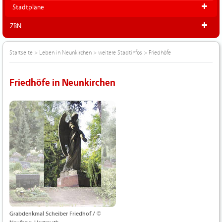
Stadtpläne
ZBN
Startseite
>
Leben in Neunkirchen
>
weitere Stadtinfos
>
Friedhöfe
Friedhöfe in Neunkirchen
Grabdenkmal Scheiber Friedhof / ©