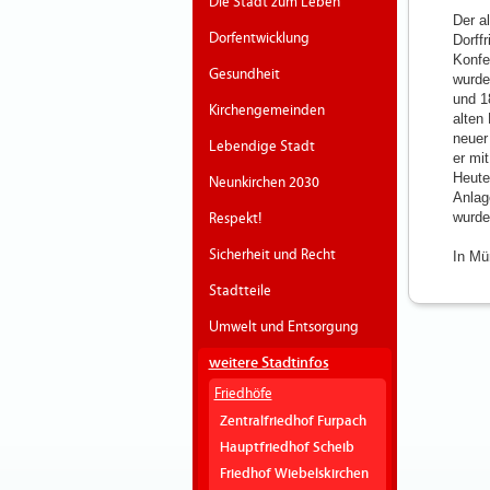
Die Stadt zum Leben
Der a
Dorfentwicklung
Dorff
Konfe
Gesundheit
wurde
und 1
Kirchengemeinden
alten
neuer
Lebendige Stadt
er mi
Heute
Neunkirchen 2030
Anlag
wurde
Respekt!
Sicherheit und Recht
In Mü
Stadtteile
Umwelt und Entsorgung
weitere Stadtinfos
Friedhöfe
Zentralfriedhof Furpach
Hauptfriedhof Scheib
Friedhof Wiebelskirchen