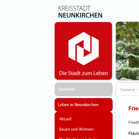
Startseite
Startseite
>
Leben in Neunkirchen
Fri
Aktuell
Fried
Bauen und Wohnen
Fläch