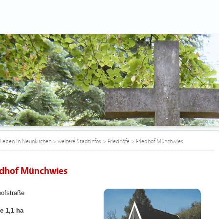
Leben in Neunkirchen
>
weitere Stadtinfos
>
Friedhöfe
>
Friedhof Münchwies
edhof Münchwies
hofstraße
e 1,1 ha