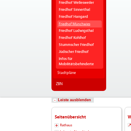
Friedhof Wellesweiler
Friedhof Sinnerthal
Friedhof Hangard
Friedhof Münchwies
Friedhof Ludwigsthal
Friedhof Kohlhof
Stummscher Friedhof
Jüdischer Friedhof
Infos für
Mobilitätsbehinderte
Stadtpläne
ZBN
Leiste ausblenden
Seitenübersicht
W
Rathaus