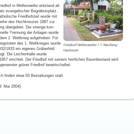
riedhof in Wellesweiler entstand ab
als evangelischer Begräbnisplatz.
atholische Friedhofsteil wurde mit
eihe des Hochkreuzes 1887 zur
ng übergeben. Die strenge kon-
onelle Trennung der Anlagen wurde
dem 2. Weltkrieg aufgehoben. Für
riegstoten des 1. Weltkrieges wurde
Friedhof Wellesweiler / © Neufang-
32/1933 ein eigenes Gräberfeld
Hartmuth
egt. Die Leichenhalle wurde
1957 errichtet. Der Friedhof mit seinem herrlichen Baumbestand wird
ogenannter grüner Friedhof bewirtschaftet.
ich finden etwa 50 Bestattungen statt.
d: Mai 2004)