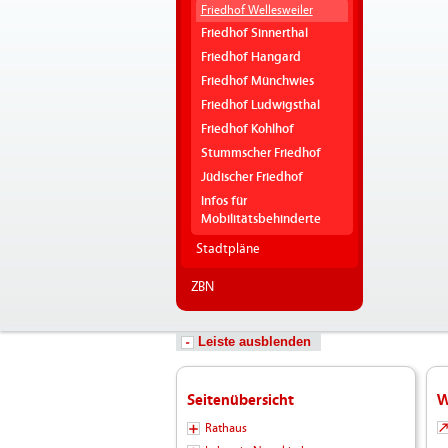
Friedhof Wellesweiler
Friedhof Sinnerthal
Friedhof Hangard
Friedhof Münchwies
Friedhof Ludwigsthal
Friedhof Kohlhof
Stummscher Friedhof
Jüdischer Friedhof
Infos für
Mobilitätsbehinderte
Stadtpläne
ZBN
Leiste ausblenden
Seitenübersicht
W
Rathaus