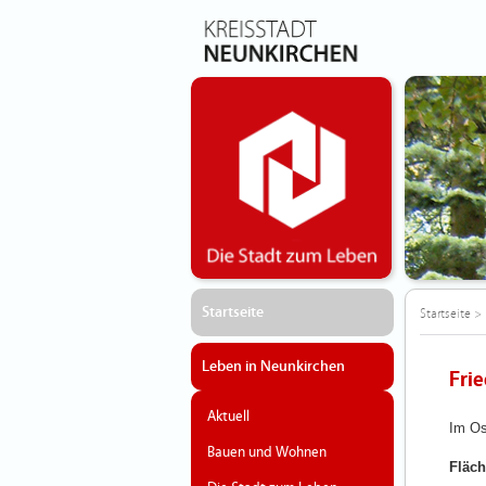
Startseite
Startseite
>
Leben in Neunkirchen
Fri
Aktuell
Im Os
Bauen und Wohnen
Fläch