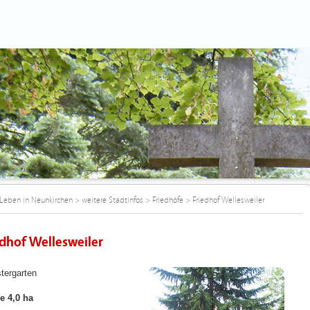
Leben in Neunkirchen
>
weitere Stadtinfos
>
Friedhöfe
>
Friedhof Wellesweiler
edhof Wellesweiler
tergarten
e 4,0 ha