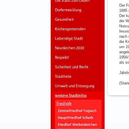
Die Stadt zum Leben
Der F
Dorfentwicklung
1885 
Der k
Gesundheit
der W
Nutzu
Kirchengemeinden
fessi
nach 
Lebendige Stadt
die K
um 19
Neunkirchen 2030
angel
1956/
Respekt!
als s
Sicherheit und Recht
Jährl
Stadtteile
(Stan
Umwelt und Entsorgung
weitere Stadtinfos
Friedhöfe
Zentralfriedhof Furpach
Hauptfriedhof Scheib
Friedhof Wiebelskirchen