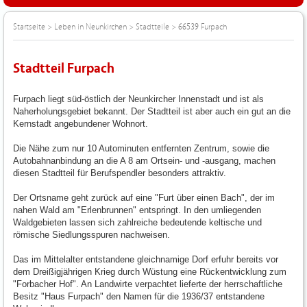
Startseite
>
Leben in Neunkirchen
>
Stadtteile
>
66539 Furpach
Stadtteil Furpach
Furpach liegt süd-östlich der Neunkircher Innenstadt und ist als
Naherholungsgebiet bekannt. Der Stadtteil ist aber auch ein gut an die
Kernstadt angebundener Wohnort.
Die Nähe zum nur 10 Autominuten entfernten Zentrum, sowie die
Autobahnanbindung an die A 8 am Ortsein- und -ausgang, machen
diesen Stadtteil für Berufspendler besonders attraktiv.
Der Ortsname geht zurück auf eine "Furt über einen Bach", der im
nahen Wald am "Erlenbrunnen" entspringt. In den umliegenden
Waldgebieten lassen sich zahlreiche bedeutende keltische und
römische Siedlungsspuren nachweisen.
Das im Mittelalter entstandene gleichnamige Dorf erfuhr bereits vor
dem Dreißigjährigen Krieg durch Wüstung eine Rückentwicklung zum
"Forbacher Hof". An Landwirte verpachtet lieferte der herrschaftliche
Besitz "Haus Furpach" den Namen für die 1936/37 entstandene