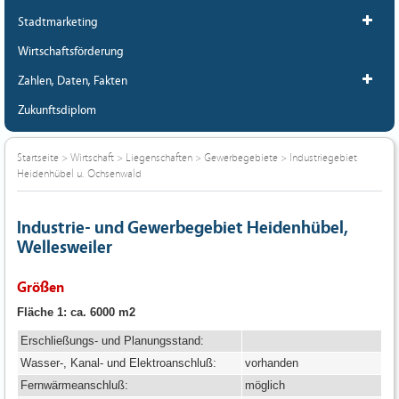
Stadtmarketing
Wirtschaftsförderung
Zahlen, Daten, Fakten
Zukunftsdiplom
Startseite
>
Wirtschaft
>
Liegenschaften
>
Gewerbegebiete
>
Industriegebiet
Heidenhübel u. Ochsenwald
Industrie- und Gewerbegebiet Heidenhübel,
Wellesweiler
Größen
Fläche 1: ca. 6000 m2
Erschließungs- und Planungsstand:
Wasser-, Kanal- und Elektroanschluß:
vorhanden
Fernwärmeanschluß:
möglich