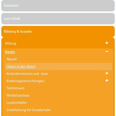
Startseite
zum Inhalt
Bildung & Soziales
Bildung
Kinder
Aktuell
Hinein in den Verein
Kinderkommission und -büro
Kindertageseinrichtungen
Telefonnavis
Windelzuschuss
Leselernhelfer
Stadtführung für Grundschüler