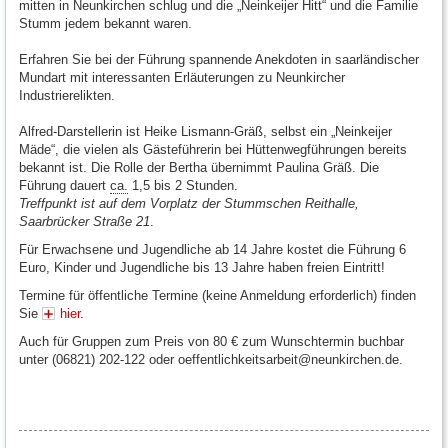
mitten in Neunkirchen schlug und die „Neinkeijer Hitt“ und die Familie
Stumm jedem bekannt waren.
Erfahren Sie bei der Führung spannende Anekdoten in saarländischer
Mundart mit interessanten Erläuterungen zu Neunkircher
Industrierelikten.
Alfred-Darstellerin ist Heike Lismann-Gräß, selbst ein „Neinkeijer
Mäde“, die vielen als Gästeführerin bei Hüttenwegführungen bereits
bekannt ist. Die Rolle der Bertha übernimmt Paulina Gräß. Die
Führung dauert
ca.
1,5 bis 2 Stunden.
Treffpunkt ist auf dem Vorplatz der Stummschen Reithalle,
Saarbrücker Straße 21
.
Für Erwachsene und Jugendliche ab 14 Jahre kostet die Führung 6
Euro, Kinder und Jugendliche bis 13 Jahre haben freien Eintritt!
Termine für öffentliche Termine (keine Anmeldung erforderlich) finden
Sie
hier
.
Auch für Gruppen zum Preis von 80 € zum Wunschtermin buchbar
unter (06821) 202-122 oder oeffentlichkeitsarbeit@neunkirchen.de.