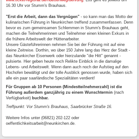
16.30 Uhr vor Stumm's Brauhaus.
"Erst die Arbeit, dann das Vergnügen"
- so kann man das Motto der
kulinarischen Führung in Neunkirchen treffend zusammenfassen. Denn
bevor es zum gemeinsamen Schlemmen in Stumm's Brauhaus geht,
machen die Teilnehmerinnen und Teilnehmer einen kleinen Exkurs in
die frühere Arbeitswelt der Hüttenarbeiter.
Unsere Gästeführerinnen nehmen Sie bei der Führung mit auf eine
kleine Zeitreise. Dorthin, wo über 150 Jahre lang das Herz der Stadt -
das Neunkircher Eisenwerk oder hierzulande "die Hitt" genannt -
pulsierte. Hier geben heute noch Relikte Einblick in die damalige
Lebens- und Arbeitswelt. Wenn dann auch noch der Aufstieg auf den
Hochofen bewältigt und der tolle Ausblick genossen wurde, haben sich
alle ein paar saarländische Spezialitäten verdient!
Für Gruppen ab 10 Personen (Mindestteilnehmerzahl) ist die
Führung außerdem ganzjährig zu einem Wunschtermin
(nach
Verfügbarkeit)
buchbar.
Treffpunkt: Vor Stumm's Brauhaus, Saarbrücker Straße 16.
Weitere Infos unter (06821) 202-122 oder
oeffentlichkeitsarbeit@neunkirchen.de.