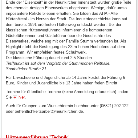
Ende der "Eisenzeit" in der Neunkircher Innenstadt wurden große Teile
des ehemals riesigen Eisenwerkes abgerissen. Wenige, dafür umso
imposantere Relikte blieben erhalten. Sie bilden das AHA - Alte
HüttenAreal - im Herzen der Stadt. Die Industriegeschichte kann auf
dem bereits 1991 eröffneten Hüttenweg entdeckt werden. Bei der
klassischen Hüttenwegführung informieren die kompetenten
Gästeführerinnen und Gästeführer über die Geschichte des
Eisenwerkes, welche eng mit der Familie Stumm verbunden ist. Als
Highlight steht die Besteigung des 23
m
hohen Hochofens auf dem
Programm. Wir empfehlen festes Schuhwerk.
Die klassische Führung dauert rund 2,5 Stunden.
Treffpunkt ist auf dem Vorplatz der Stummschen Reithalle,
Saarbrücker Straße 21.
Für Erwachsene und Jugendliche ab 14 Jahre kostet die Führung 6
Euro, Kinder und Jugendliche bis 13 Jahre haben freien Eintritt!
Termine für öffentliche Termine (keine Anmeldung erforderlich) finden
Sie
hier
.
Auch für Gruppen zum Wunschtermin buchbar unter (06821) 202-122
oder oeffentlichkeitsarbeit@neunkirchen.de.
Hüttenwegführung "Technik"