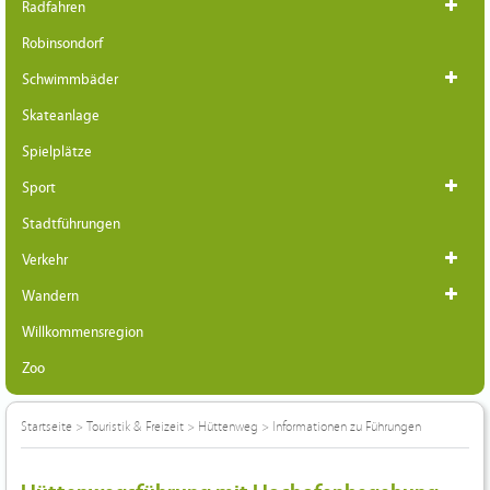
Radfahren
Robinsondorf
Schwimmbäder
Skateanlage
Spielplätze
Sport
Stadtführungen
Verkehr
Wandern
Willkommensregion
Zoo
Startseite
>
Touristik & Freizeit
>
Hüttenweg
>
Informationen zu Führungen