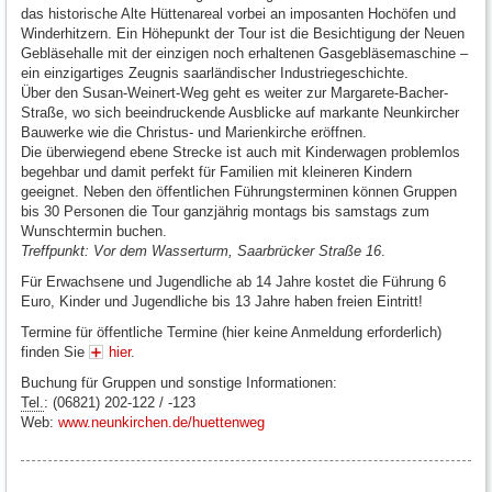
das historische Alte Hüttenareal vorbei an imposanten Hochöfen und
Winderhitzern. Ein Höhepunkt der Tour ist die Besichtigung der Neuen
Gebläsehalle mit der einzigen noch erhaltenen Gasgebläsemaschine –
ein einzigartiges Zeugnis saarländischer Industriegeschichte.
Über den Susan-Weinert-Weg geht es weiter zur Margarete-Bacher-
Straße, wo sich beeindruckende Ausblicke auf markante Neunkircher
Bauwerke wie die Christus- und Marienkirche eröffnen.
Die überwiegend ebene Strecke ist auch mit Kinderwagen problemlos
begehbar und damit perfekt für Familien mit kleineren Kindern
geeignet. Neben den öffentlichen Führungsterminen können Gruppen
bis 30 Personen die Tour ganzjährig montags bis samstags zum
Wunschtermin buchen.
Treffpunkt: Vor dem Wasserturm, Saarbrücker Straße 16
.
Für Erwachsene und Jugendliche ab 14 Jahre kostet die Führung 6
Euro, Kinder und Jugendliche bis 13 Jahre haben freien Eintritt!
Termine für öffentliche Termine (hier keine Anmeldung erforderlich)
finden Sie
hier
.
Buchung für Gruppen und sonstige Informationen:
Tel.
: (06821) 202-122 / -123
Web:
www.neunkirchen.de/huettenweg