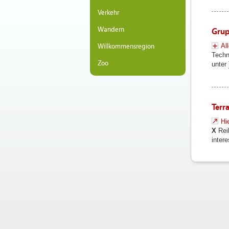
Verkehr
Wandern
Grup
Al
Willkommensregion
Techn
Zoo
unter
Terr
Hi
X
Rei
inter