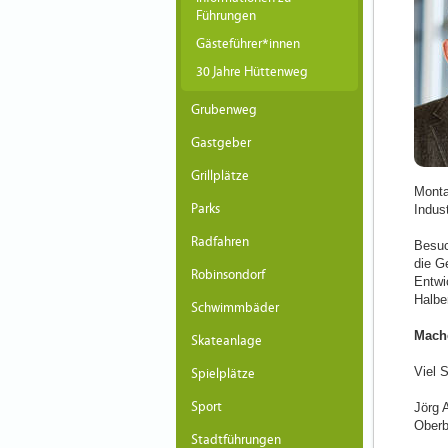
Führungen
Gästeführer*innen
30 Jahre Hüttenweg
Grubenweg
Gastgeber
Grillplätze
Monta
Parks
Indust
Radfahren
Besuc
die G
Robinsondorf
Entwi
Halbe
Schwimmbäder
Mache
Skateanlage
Viel 
Spielplätze
Sport
Jörg
Oberb
Stadtführungen