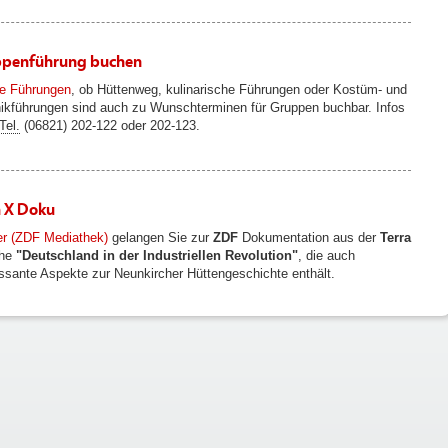
penführung buchen
le Führungen
, ob Hüttenweg, kulinarische Führungen oder Kostüm- und
ikführungen sind auch zu Wunschterminen für Gruppen buchbar. Infos
Tel.
(06821) 202-122 oder 202-123.
a X Doku
er (ZDF Mediathek)
gelangen Sie zur
ZDF
Dokumentation aus der
Terra
he
"Deutschland in der Industriellen Revolution"
, die auch
essante Aspekte zur Neunkircher Hüttengeschichte enthält.