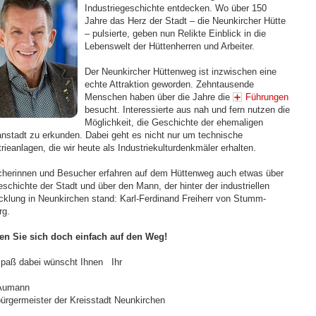
Industriegeschichte entdecken. Wo über 150
Jahre das Herz der Stadt – die Neunkircher Hütte
– pulsierte, geben nun Relikte Einblick in die
Lebenswelt der Hüttenherren und Arbeiter.
Der Neunkircher Hüttenweg ist inzwischen eine
echte Attraktion geworden. Zehntausende
Menschen haben über die Jahre die
Führungen
besucht. Interessierte aus nah und fern nutzen die
Möglichkeit, die Geschichte der ehemaligen
nstadt zu erkunden. Dabei geht es nicht nur um technische
rieanlagen, die wir heute als Industriekulturdenkmäler erhalten.
herinnen und Besucher erfahren auf dem Hüttenweg auch etwas über
eschichte der Stadt und über den Mann, der hinter der industriellen
cklung in Neunkirchen stand: Karl-Ferdinand Freiherr von Stumm-
rg.
n Sie sich doch einfach auf den Weg!
Spaß dabei wünscht Ihnen Ihr
 Aumann
ürgermeister der Kreisstadt Neunkirchen