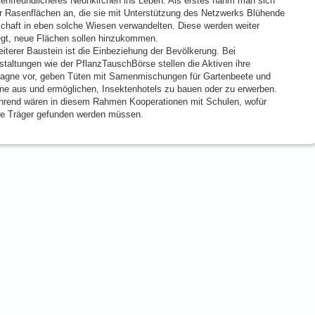
tenfreundlicheres Neunkirchen ins Leben. Als erstes nahm man sich
r Rasenflächen an, die sie mit Unterstützung des Netzwerks Blühende
chaft in eben solche Wiesen verwandelten. Diese werden weiter
egt, neue Flächen sollen hinzukommen.
eiterer Baustein ist die Einbeziehung der Bevölkerung. Bei
staltungen wie der PflanzTauschBörse stellen die Aktiven ihre
gne vor, geben Tüten mit Samenmischungen für Gartenbeete und
ne aus und ermöglichen, Insektenhotels zu bauen oder zu erwerben.
ührend wären in diesem Rahmen Kooperationen mit Schulen, wofür
re Träger gefunden werden müssen.