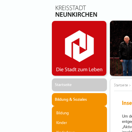
Startseite
Startseite
>
Bildung & Soziales
Ins
Bildung
Um de
entgeg
Kinder
„Akti