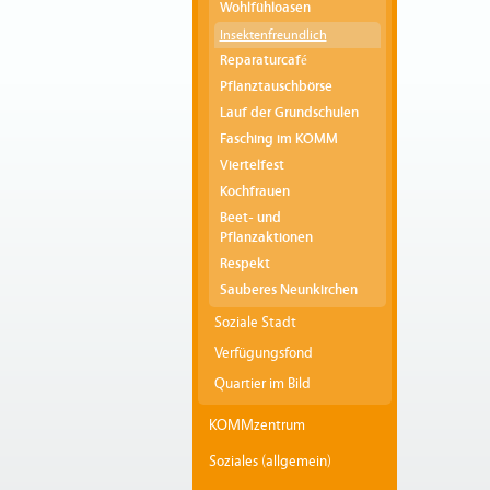
Wohlfühloasen
Insektenfreundlich
Reparaturcafé
Pflanztauschbörse
Lauf der Grundschulen
Fasching im KOMM
Viertelfest
Kochfrauen
Beet- und
Pflanzaktionen
Respekt
Sauberes Neunkirchen
Soziale Stadt
Verfügungsfond
Quartier im Bild
KOMMzentrum
Soziales (allgemein)