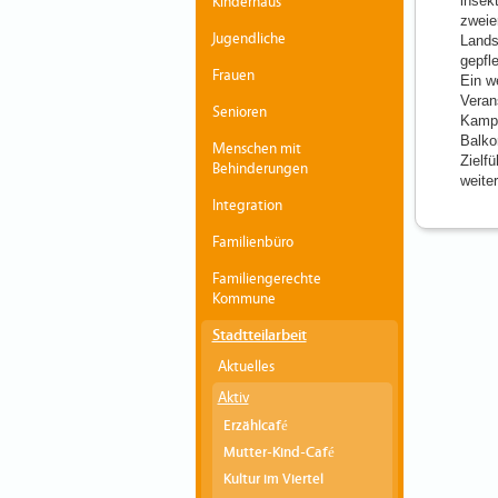
insek
Kinderhaus
zweie
Jugendliche
Lands
gepfl
Frauen
Ein w
Veran
Senioren
Kampa
Balko
Menschen mit
Zielf
Behinderungen
weite
Integration
Familienbüro
Familiengerechte
Kommune
Stadtteilarbeit
Aktuelles
Aktiv
Erzählcafé
Mutter-Kind-Café
Kultur im Viertel