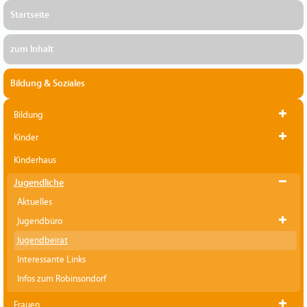
Startseite
zum Inhalt
Bildung & Soziales
Bildung
Kinder
Kinderhaus
Jugendliche
Aktuelles
Jugendbüro
Jugendbeirat
Interessante Links
Infos zum Robinsondorf
Frauen