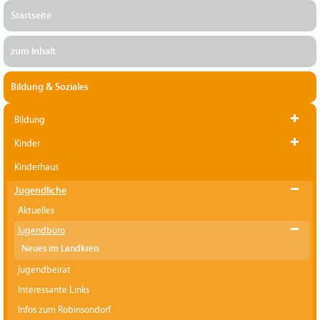
Startseite
zum Inhalt
Bildung & Soziales
Bildung
Kinder
Kinderhaus
Jugendliche
Aktuelles
Jugendbüro
Neues im Landkreis
Jugendbeirat
Interessante Links
Infos zum Robinsondorf