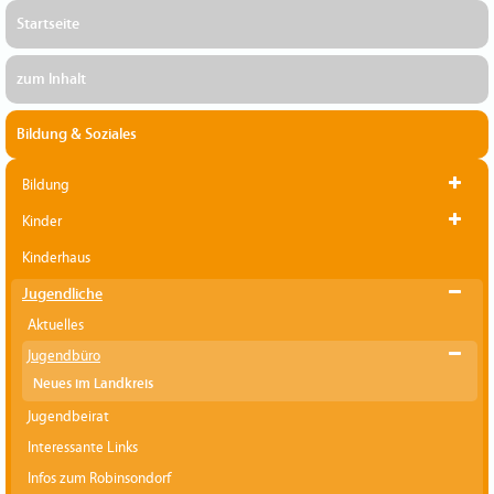
Startseite
zum Inhalt
Bildung & Soziales
Bildung
Kinder
Kinderhaus
Jugendliche
Aktuelles
Jugendbüro
Neues im Landkreis
Jugendbeirat
Interessante Links
Infos zum Robinsondorf