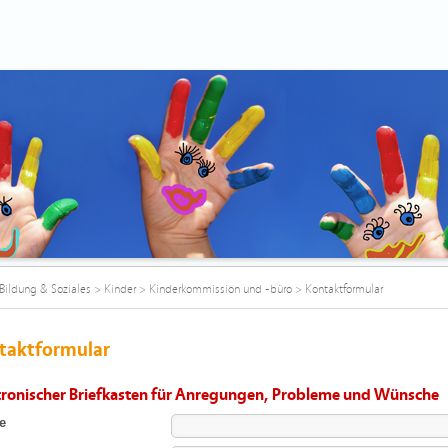
Bildung & Soziales
>
Kinder
>
Kinderkommission und -büro
>
Kontaktformular
taktformular
tronischer Briefkasten für Anregungen, Probleme und Wünsche
e