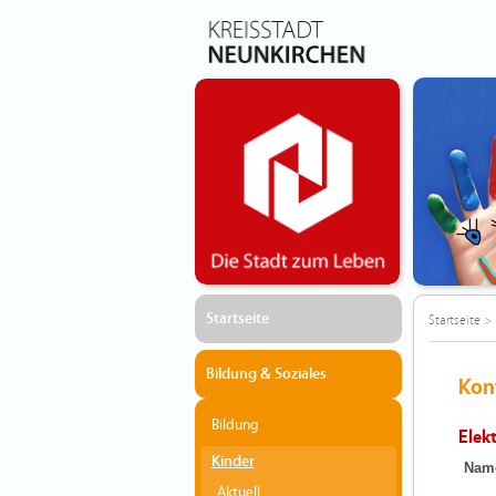
Startseite
Startseite
>
Bildung & Soziales
Kon
Bildung
Elek
Kinder
Nam
Aktuell