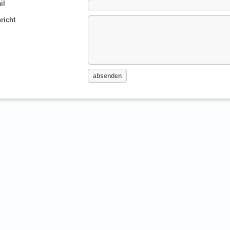
il
richt