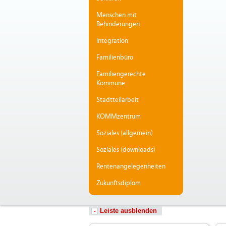
Menschen mit
Behinderungen
Integration
Familienbüro
Familiengerechte
Kommune
Stadtteilarbeit
KOMMzentrum
Soziales (allgemein)
Soziales (downloads)
Rentenangelegenheiten
Zukunftsdiplom
Leiste ausblenden