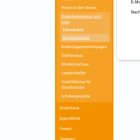
E-Ma
Hinein in den Verein
Nach
Kinderkommission und -
büro
Elternbriefe
Kontaktformular
Kindertageseinrichtungen
Telefonnavis
Windelzuschuss
Leselernhelfer
Stadtführung für
Grundschüler
Schulwegepläne
Kinderhaus
Jugendliche
Frauen
Senioren