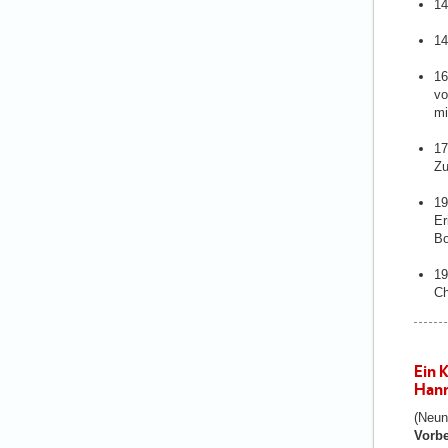
14
14
16
vo
mi
17
Zu
19
Er
Bo
19
Ch
Ein 
Hann
(Neun
Vorbe