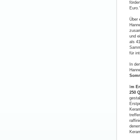
förde
Euro.
Über 
Hanne
zusam
und e
als 4
Samml
für in
In de
Hanne
Somm
I
m Er
250 Q
gesta
Erstp
Keram
treff
raffi
denen
Keram