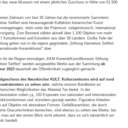
rt das neue Museum mit einem jährlichen Zuschuss in Höhe von 51.500
“
einen Zeitraum von fast 30 Jahren hat die renommierte Sammlerin
lore Seiffert eine herausragende Kollektion keramischer Kunst
mengetragen, stets unter der Prämisse: zeitgenössisch, international
inzigartig. Zum Bestand zählen aktuell über 1.100 Objekte von mehr
17 Künstlerinnen und Künstlern aus über 38 Ländern. Große Teile der
ung gehen nun in die eigens gegründete „Stiftung Hannelore Seiffert
ternationale Keramikkunst“ über.
m für die Region einmaligen „KKM KeramikKunstMuseum Stiftung
lore Seiffert“ werden ausgewählte Werke aus der Sammlung
ab
er 2023
dauerhaft der Öffentlichkeit zugänglich gemacht.
dgeschoss des Neunkircher KULT. Kulturzentrums wird auf rund
uadratmetern zu sehen sein
, welche enorme Bandbreite an
lterischen Möglichkeiten das Material Ton bietet. In der
räsentation sollen
ca.
150 Exponate von nationalen und internationalen
ikkünstlerinnen und -künstlern gezeigt werden. Figurative Arbeiten
en auf Objekte mit abstrakten Formen. Gefäßkeramiken, die durch
nierte Glasurtechniken bestechen, sind ebenso zu sehen wie Werke, bei
 man auf den ersten Blick nicht erkennt, dass es sich tatsächlich um
ik handelt.