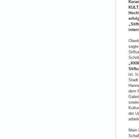
Kera
KULT.
Hocht
erfol
„Stif
inter
Oberb
sagte
Stift
Schrit
„KKM
Stift
ist. 
Stadt 
Hanne
dem F
Galer
sowie
Kultur
der U
arbeit
Mein 
Schaf