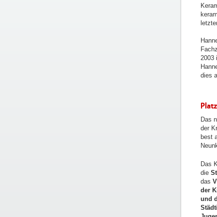
Keram
keram
letzt
Hannel
Fachz
2003 
Hanne
dies 
Platz
Das n
der K
best 
Neunk
Das K
die
St
das
V
der K
und d
Städt
Jugen