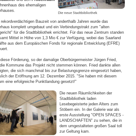
hnenhaus des ehemaligen
rhauses.
Die neue Stadtbibliothek
r rekordverdächtigen Bauzeit von anderthalb Jahren wurde das
rhaus komplett umgebaut und ein Verbindungstrakt zum "alten
ericht" für die Stadtbibliothek errichtet. Für das neue Zentrum standen
samt Mittel in Höhe von 1,3 Mio € zur Verfügung, wobei das Saarland
älfte aus dem Europäischen Fonds für regionale Entwicklung (EFRE)
uert.
diese Förderung, so der damalige Oberbürgermeister Jürgen Fried,
 die Kommune das Projekt nicht stemmen können. Fried dankte allen
ligten, die sich manchmal bis zur Belastungsgrenze eingesetzt haben,
slich der Eröffnung am 12. Dezember 2015. "Sie haben mit diesem
um eine erfolgreiche Punktlandung gesetzt!"
Die neuen Räumlichkeiten der
Stadtbibliothek laden
Lesebegeisterte jeden Alters zum
Stöbern ein. In der Galerie war als
erste Ausstellung "OPEN SPACES -
LANDSCHAFTEN" zu sehen, die in
dem umgestalteten großen Saal toll
zur Geltung kam.