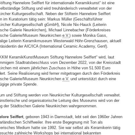
tiftung Hannelore Seiffert für internationale Keramikkunst“ ist eine
selbständige Stiftung und wird treuhänderisch verwaltetet von der
ircher Kulturgesellschaft. Neben der Stifterin Hannelore Seiffert
n im Kuratorium tätig sein: Markus Müller (Geschäftsführer
ircher Kulturgesellschaft gGmbH), Nicole Nix-Hauck (Leiterin
ische Galerie Neunkirchen), Michael Linnebacher (Förderkreises
ische Galerie/Museum Neunkirchen
e.V.
) sowie Monika Gass,
lige Leiterin Keramikmuseum Westerwald Höhr-Grenzhausen, aktuell
räsidentin der AIC/ICA (International Ceramic Academy, Genf).
KKM KeramikKunstMuseum Stiftung Hannelore Seiffert“ wird, laut
immigem Stadtratsbeschluss vom Dezember 2022, von der Kreisstadt
irchen mit einem jährlichen Zuschuss in Höhe von 51.500 Euro
dert. Seine Realisierung wird ferner mitgetragen durch den Förderkreis
ische Galerie/Museum Neunkirchen
e.V.
und unterstützt durch eine
ügige private Spende.
m und Stiftung werden von Neunkircher Kulturgesellschaft verwaltet.
ünstlerische und organisatorische Leitung des Museums wird von der
ng der Städtischen Galerie Neunkirchen wahrgenommen.
lore Seiffert
, geboren 1943 in Darmstadt, lebt seit den 1960er Jahren
arländischen Schiffweiler. Ihre erste Begegnung mit Ton als
lerisches Medium hatte sie 1992. Sie war selbst als Keramikerin tätig
esuchte zahlreiche Workshops bei international bekannten