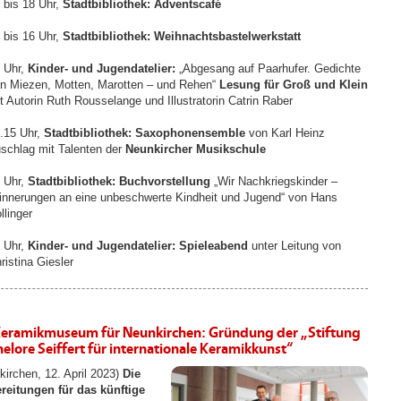
 bis 18 Uhr,
Stadtbibliothek: Adventscafé
 bis 16 Uhr,
Stadtbibliothek: Weihnachtsbastelwerkstatt
 Uhr,
Kinder- und Jugendatelier:
„Abgesang auf Paarhufer. Gedichte
n Miezen, Motten, Marotten – und Rehen“
Lesung für Groß und Klein
t Autorin Ruth Rousselange und Illustratorin Catrin Raber
.15 Uhr,
Stadtbibliothek: Saxophonensemble
von Karl Heinz
schlag mit Talenten der
Neunkircher Musikschule
 Uhr,
Stadtbibliothek: Buchvorstellung
„Wir Nachkriegskinder –
innerungen an eine unbeschwerte Kindheit und Jugend“ von Hans
llinger
 Uhr,
Kinder- und Jugendatelier: Spieleabend
unter Leitung von
ristina Giesler
Keramikmuseum für Neunkirchen: Gründung der „Stiftung
elore Seiffert für internationale Keramikkunst“
kirchen, 12. April 2023)
Die
reitungen für das künftige