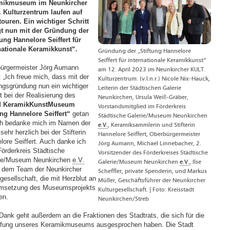
mikmuseum im Neunkircher
 Kulturzentrum laufen auf
ouren. Ein wichtiger Schritt
gt nun mit der Gründung der
tung Hannelore Seiffert für
nationale Keramikkunst“.
Gründung der „Stiftung Hannelore
Seiffert für internationale Keramikkunst“
ürgermeister Jörg Aumann
am 12. April 2023 im Neunkircher KULT.
: „Ich freue mich, dass mit der
Kulturzentrum: (v.l.n.r.) Nicole Nix-Hauck,
ungsgründung nun ein wichtiger
Leiterin der Städtischen Galerie
t bei der Realisierung des
Neunkirchen, Ursula Weiß-Gräber,
 KeramikKunstMuseum
Vorstandsmitglied im Förderkreis
ung Hannelore Seiffert“
getan
Städtische Galerie/Museum Neunkirchen
Ich bedanke mich im Namen der
e.V.
, Keramiksammlerin und Stifterin
sehr herzlich bei der Stifterin
Hannelore Seiffert, Oberbürgermeister
lore Seiffert. Auch danke ich
Jörg Aumann, Michael Linnebacher, 2.
örderkreis Städtische
Vorsitzender des Förderkreises Städtische
ie/Museum Neunkirchen
e.V.
Galerie/Museum Neunkirchen
e.V.
, Ilse
 dem Team der Neunkircher
Scheffler, private Spenderin, und Markus
gesellschaft, die mit Herzblut an
Müller, Geschäftsführer der Neunkircher
msetzung des Museumsprojekts
Kulturgesellschaft. | Foto: Kreisstadt
en.
Neunkirchen/Streb
Dank geht außerdem an die Fraktionen des Stadtrats, die sich für die
fung unseres Keramikmuseums ausgesprochen haben. Die Stadt