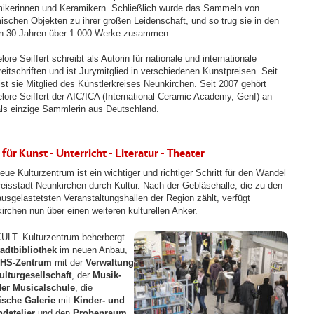
ikerinnen und Keramikern. Schließlich wurde das Sammeln von
ischen Objekten zu ihrer großen Leidenschaft, und so trug sie in den
en 30 Jahren über 1.000 Werke zusammen.
ore Seiffert schreibt als Autorin für nationale und internationale
eitschriften und ist Jurymitglied in verschiedenen Kunstpreisen. Seit
ist sie Mitglied des Künstlerkreises Neunkirchen. Seit 2007 gehört
lore Seiffert der AIC/ICA (International Ceramic Academy, Genf) an –
als einzige Sammlerin aus Deutschland.
 für Kunst - Unterricht - Literatur - Theater
eue Kulturzentrum ist ein wichtiger und richtiger Schritt für den Wandel
reisstadt Neunkirchen durch Kultur. Nach der Gebläsehalle, die zu den
ausgelastetsten Veranstaltungshallen der Region zählt, verfügt
irchen nun über einen weiteren kulturellen Anker.
ULT. Kulturzentrum beherbergt
adtbibliothek
im neuen Anbau,
HS-Zentrum
mit der
Verwaltung
ulturgesellschaft
, der
Musik-
er Musicalschule
, die
ische Galerie
mit
Kinder- und
datelier
und den
Probenraum