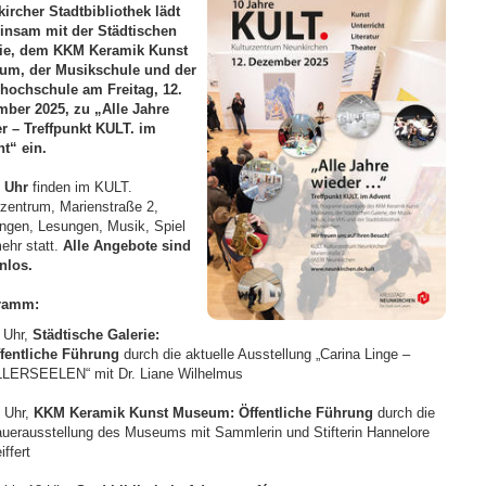
ircher Stadtbibliothek lädt
nsam mit der Städtischen
rie, dem KKM Keramik Kunst
um, der Musikschule und der
hochschule am Freitag, 12.
ber 2025, zu „Alle Jahre
r – Treffpunkt KULT. im
t“ ein.
 Uhr
finden im KULT.
rzentrum, Marienstraße 2,
ngen, Lesungen, Musik, Spiel
ehr statt.
Alle Angebote sind
enlos.
ramm:
 Uhr,
Städtische Galerie:
fentliche Führung
durch die aktuelle Ausstellung „Carina Linge –
LERSEELEN“ mit Dr. Liane Wilhelmus
 Uhr,
KKM Keramik Kunst Museum: Öffentliche Führung
durch die
uerausstellung des Museums mit Sammlerin und Stifterin Hannelore
iffert