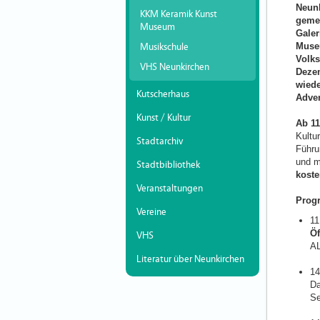
Neunk
KKM Keramik Kunst
gemei
Museum
Gale
Muse
Musikschule
Volks
VHS Neunkirchen
Dezem
wiede
Kutscherhaus
Adven
Kunst / Kultur
Ab 11
Kultu
Stadtarchiv
Führu
und m
Stadtbibliothek
kost
Veranstaltungen
Prog
Vereine
11
Öf
VHS
AL
Literatur über Neunkirchen
14
Da
Se