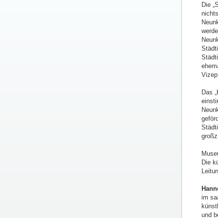
Die „S
nicht
Neunk
werde
Neunk
Städt
Städt
ehema
Vizep
Das „
einst
Neunk
geför
Städt
großz
Museu
Die k
Leitu
Hanne
im sa
künst
und b