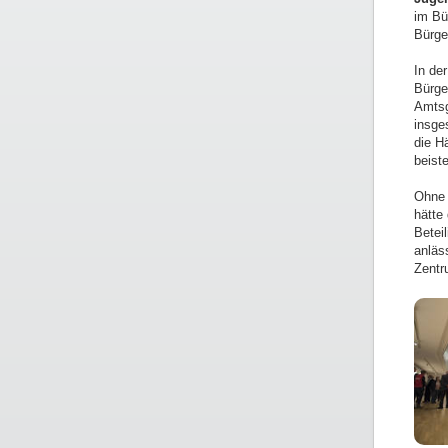
im Bü
Bürge
In de
Bürge
Amtsg
insge
die H
beiste
Ohne 
hätte
Betei
anläs
Zentr