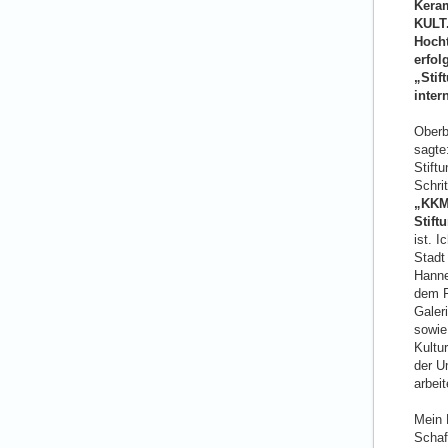
Kera
KULT.
Hocht
erfol
„Stif
inter
Oberb
sagte
Stift
Schrit
„KKM
Stift
ist. 
Stadt 
Hanne
dem F
Galer
sowie
Kultur
der U
arbeit
Mein 
Schaf