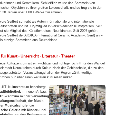
ikerinnen und Keramikern. Schließlich wurde das Sammeln von
ischen Objekten zu ihrer großen Leidenschaft, und so trug sie in den
en 30 Jahren über 1.000 Werke zusammen.
ore Seiffert schreibt als Autorin für nationale und internationale
eitschriften und ist Jurymitglied in verschiedenen Kunstpreisen. Seit
ist sie Mitglied des Künstlerkreises Neunkirchen. Seit 2007 gehört
lore Seiffert der AIC/ICA (International Ceramic Academy, Genf) an –
als einzige Sammlerin aus Deutschland.
 für Kunst - Unterricht - Literatur - Theater
eue Kulturzentrum ist ein wichtiger und richtiger Schritt für den Wandel
reisstadt Neunkirchen durch Kultur. Nach der Gebläsehalle, die zu den
ausgelastetsten Veranstaltungshallen der Region zählt, verfügt
irchen nun über einen weiteren kulturellen Anker.
ULT. Kulturzentrum beherbergt
adtbibliothek
im neuen Anbau,
HS-Zentrum
mit der
Verwaltung
ulturgesellschaft
, der
Musik-
er Musicalschule
, die
ische Galerie
mit
Kinder- und
datelier
und den
Probenraum