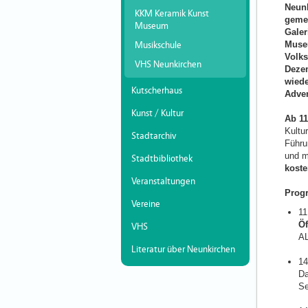
Neunk
KKM Keramik Kunst
gemei
Museum
Gale
Muse
Musikschule
Volks
VHS Neunkirchen
Dezem
wiede
Kutscherhaus
Adven
Kunst / Kultur
Ab 11
Kultu
Stadtarchiv
Führu
und m
Stadtbibliothek
kost
Veranstaltungen
Prog
Vereine
11
Öf
VHS
AL
Literatur über Neunkirchen
14
Da
Se