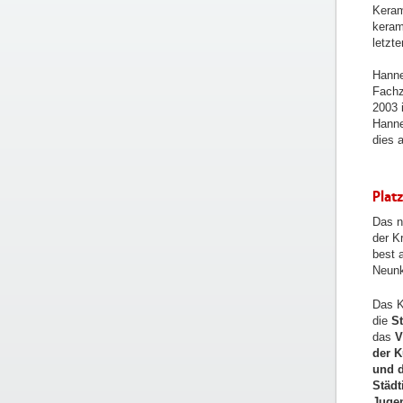
Keram
keram
letzt
Hannel
Fachz
2003 
Hanne
dies 
Platz
Das n
der K
best 
Neunk
Das K
die
St
das
V
der K
und d
Städt
Jugen