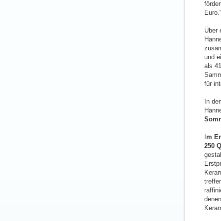
förde
Euro.
Über 
Hanne
zusam
und e
als 4
Samml
für in
In de
Hanne
Somm
I
m Er
250 Q
gesta
Erstp
Keram
treff
raffi
denen
Keram