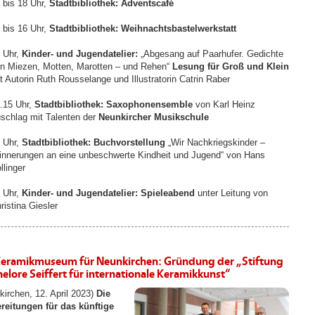
 bis 18 Uhr,
Stadtbibliothek: Adventscafé
 bis 16 Uhr,
Stadtbibliothek: Weihnachtsbastelwerkstatt
 Uhr,
Kinder- und Jugendatelier:
„Abgesang auf Paarhufer. Gedichte
n Miezen, Motten, Marotten – und Rehen“
Lesung für Groß und Klein
t Autorin Ruth Rousselange und Illustratorin Catrin Raber
.15 Uhr,
Stadtbibliothek: Saxophonensemble
von Karl Heinz
schlag mit Talenten der
Neunkircher Musikschule
 Uhr,
Stadtbibliothek: Buchvorstellung
„Wir Nachkriegskinder –
innerungen an eine unbeschwerte Kindheit und Jugend“ von Hans
llinger
 Uhr,
Kinder- und Jugendatelier: Spieleabend
unter Leitung von
ristina Giesler
Keramikmuseum für Neunkirchen: Gründung der „Stiftung
elore Seiffert für internationale Keramikkunst“
kirchen, 12. April 2023)
Die
reitungen für das künftige