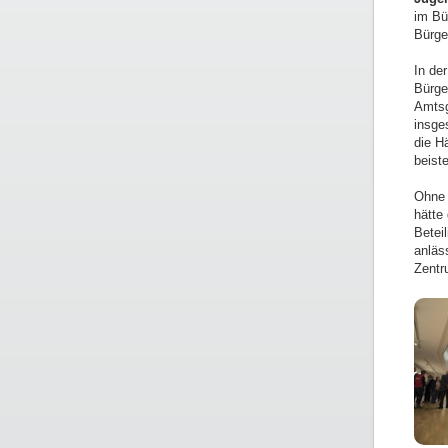
im Bü
Bürge
In de
Bürge
Amtsg
insge
die H
beiste
Ohne 
hätte
Betei
anläs
Zentr