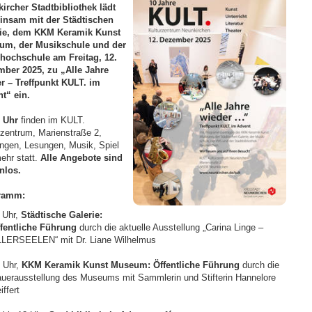
ircher Stadtbibliothek lädt
nsam mit der Städtischen
rie, dem KKM Keramik Kunst
um, der Musikschule und der
hochschule am Freitag, 12.
ber 2025, zu „Alle Jahre
r – Treffpunkt KULT. im
t“ ein.
 Uhr
finden im KULT.
rzentrum, Marienstraße 2,
ngen, Lesungen, Musik, Spiel
ehr statt.
Alle Angebote sind
enlos.
ramm:
 Uhr,
Städtische Galerie:
fentliche Führung
durch die aktuelle Ausstellung „Carina Linge –
LERSEELEN“ mit Dr. Liane Wilhelmus
 Uhr,
KKM Keramik Kunst Museum: Öffentliche Führung
durch die
uerausstellung des Museums mit Sammlerin und Stifterin Hannelore
iffert