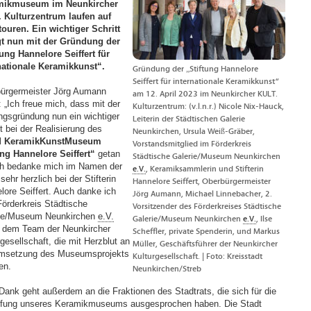
mikmuseum im Neunkircher
 Kulturzentrum laufen auf
ouren. Ein wichtiger Schritt
gt nun mit der Gründung der
tung Hannelore Seiffert für
nationale Keramikkunst“.
Gründung der „Stiftung Hannelore
Seiffert für internationale Keramikkunst“
ürgermeister Jörg Aumann
am 12. April 2023 im Neunkircher KULT.
: „Ich freue mich, dass mit der
Kulturzentrum: (v.l.n.r.) Nicole Nix-Hauck,
ungsgründung nun ein wichtiger
Leiterin der Städtischen Galerie
t bei der Realisierung des
Neunkirchen, Ursula Weiß-Gräber,
 KeramikKunstMuseum
Vorstandsmitglied im Förderkreis
ung Hannelore Seiffert“
getan
Städtische Galerie/Museum Neunkirchen
Ich bedanke mich im Namen der
e.V.
, Keramiksammlerin und Stifterin
sehr herzlich bei der Stifterin
Hannelore Seiffert, Oberbürgermeister
lore Seiffert. Auch danke ich
Jörg Aumann, Michael Linnebacher, 2.
örderkreis Städtische
Vorsitzender des Förderkreises Städtische
ie/Museum Neunkirchen
e.V.
Galerie/Museum Neunkirchen
e.V.
, Ilse
 dem Team der Neunkircher
Scheffler, private Spenderin, und Markus
gesellschaft, die mit Herzblut an
Müller, Geschäftsführer der Neunkircher
msetzung des Museumsprojekts
Kulturgesellschaft. | Foto: Kreisstadt
en.
Neunkirchen/Streb
Dank geht außerdem an die Fraktionen des Stadtrats, die sich für die
fung unseres Keramikmuseums ausgesprochen haben. Die Stadt