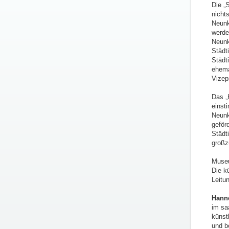
Die „S
nicht
Neunk
werde
Neunk
Städt
Städt
ehema
Vizep
Das „
einst
Neunk
geför
Städt
großz
Museu
Die k
Leitu
Hanne
im sa
künst
und b