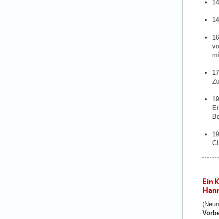
14
14
16
vo
mi
17
Zu
19
Er
Bo
19
Ch
Ein 
Hann
(Neun
Vorbe