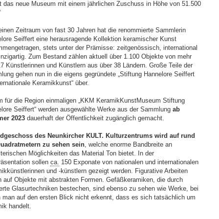
rt das neue Museum mit einem jährlichen Zuschuss in Höhe von 51.500
“
einen Zeitraum von fast 30 Jahren hat die renommierte Sammlerin
lore Seiffert eine herausragende Kollektion keramischer Kunst
mengetragen, stets unter der Prämisse: zeitgenössisch, international
inzigartig. Zum Bestand zählen aktuell über 1.100 Objekte von mehr
17 Künstlerinnen und Künstlern aus über 38 Ländern. Große Teile der
ung gehen nun in die eigens gegründete „Stiftung Hannelore Seiffert
ternationale Keramikkunst“ über.
m für die Region einmaligen „KKM KeramikKunstMuseum Stiftung
lore Seiffert“ werden ausgewählte Werke aus der Sammlung
ab
er 2023
dauerhaft der Öffentlichkeit zugänglich gemacht.
dgeschoss des Neunkircher KULT. Kulturzentrums wird auf rund
uadratmetern zu sehen sein
, welche enorme Bandbreite an
lterischen Möglichkeiten das Material Ton bietet. In der
räsentation sollen
ca.
150 Exponate von nationalen und internationalen
ikkünstlerinnen und -künstlern gezeigt werden. Figurative Arbeiten
en auf Objekte mit abstrakten Formen. Gefäßkeramiken, die durch
nierte Glasurtechniken bestechen, sind ebenso zu sehen wie Werke, bei
 man auf den ersten Blick nicht erkennt, dass es sich tatsächlich um
ik handelt.