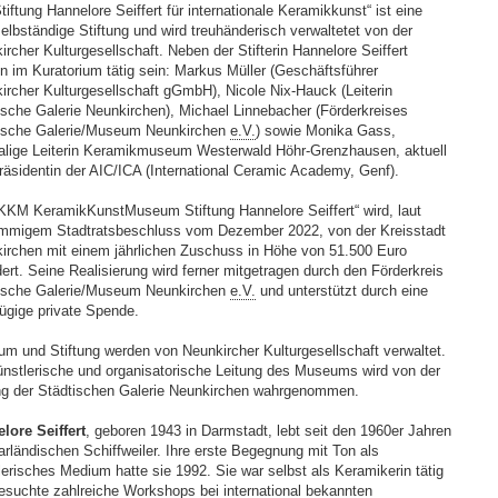
tiftung Hannelore Seiffert für internationale Keramikkunst“ ist eine
selbständige Stiftung und wird treuhänderisch verwaltetet von der
ircher Kulturgesellschaft. Neben der Stifterin Hannelore Seiffert
n im Kuratorium tätig sein: Markus Müller (Geschäftsführer
ircher Kulturgesellschaft gGmbH), Nicole Nix-Hauck (Leiterin
ische Galerie Neunkirchen), Michael Linnebacher (Förderkreises
ische Galerie/Museum Neunkirchen
e.V.
) sowie Monika Gass,
lige Leiterin Keramikmuseum Westerwald Höhr-Grenzhausen, aktuell
räsidentin der AIC/ICA (International Ceramic Academy, Genf).
KKM KeramikKunstMuseum Stiftung Hannelore Seiffert“ wird, laut
immigem Stadtratsbeschluss vom Dezember 2022, von der Kreisstadt
irchen mit einem jährlichen Zuschuss in Höhe von 51.500 Euro
dert. Seine Realisierung wird ferner mitgetragen durch den Förderkreis
ische Galerie/Museum Neunkirchen
e.V.
und unterstützt durch eine
ügige private Spende.
m und Stiftung werden von Neunkircher Kulturgesellschaft verwaltet.
ünstlerische und organisatorische Leitung des Museums wird von der
ng der Städtischen Galerie Neunkirchen wahrgenommen.
lore Seiffert
, geboren 1943 in Darmstadt, lebt seit den 1960er Jahren
arländischen Schiffweiler. Ihre erste Begegnung mit Ton als
lerisches Medium hatte sie 1992. Sie war selbst als Keramikerin tätig
esuchte zahlreiche Workshops bei international bekannten