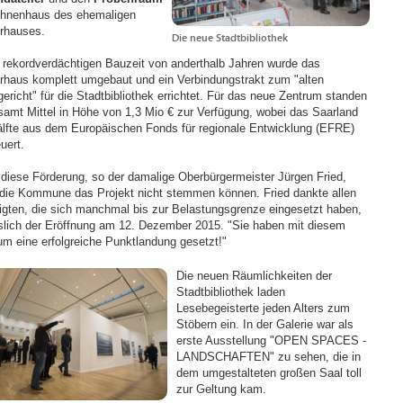
hnenhaus des ehemaligen
rhauses.
Die neue Stadtbibliothek
r rekordverdächtigen Bauzeit von anderthalb Jahren wurde das
rhaus komplett umgebaut und ein Verbindungstrakt zum "alten
ericht" für die Stadtbibliothek errichtet. Für das neue Zentrum standen
samt Mittel in Höhe von 1,3 Mio € zur Verfügung, wobei das Saarland
älfte aus dem Europäischen Fonds für regionale Entwicklung (EFRE)
uert.
diese Förderung, so der damalige Oberbürgermeister Jürgen Fried,
 die Kommune das Projekt nicht stemmen können. Fried dankte allen
ligten, die sich manchmal bis zur Belastungsgrenze eingesetzt haben,
slich der Eröffnung am 12. Dezember 2015. "Sie haben mit diesem
um eine erfolgreiche Punktlandung gesetzt!"
Die neuen Räumlichkeiten der
Stadtbibliothek laden
Lesebegeisterte jeden Alters zum
Stöbern ein. In der Galerie war als
erste Ausstellung "OPEN SPACES -
LANDSCHAFTEN" zu sehen, die in
dem umgestalteten großen Saal toll
zur Geltung kam.