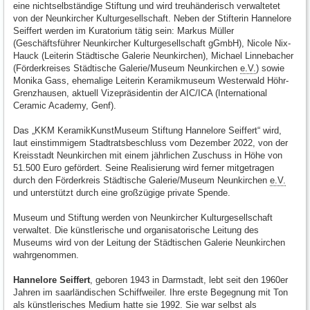
eine nichtselbständige Stiftung und wird treuhänderisch verwaltetet
von der Neunkircher Kulturgesellschaft. Neben der Stifterin Hannelore
Seiffert werden im Kuratorium tätig sein: Markus Müller
(Geschäftsführer Neunkircher Kulturgesellschaft gGmbH), Nicole Nix-
Hauck (Leiterin Städtische Galerie Neunkirchen), Michael Linnebacher
(Förderkreises Städtische Galerie/Museum Neunkirchen
e.V.
) sowie
Monika Gass, ehemalige Leiterin Keramikmuseum Westerwald Höhr-
Grenzhausen, aktuell Vizepräsidentin der AIC/ICA (International
Ceramic Academy, Genf).
Das „KKM KeramikKunstMuseum Stiftung Hannelore Seiffert“ wird,
laut einstimmigem Stadtratsbeschluss vom Dezember 2022, von der
Kreisstadt Neunkirchen mit einem jährlichen Zuschuss in Höhe von
51.500 Euro gefördert. Seine Realisierung wird ferner mitgetragen
durch den Förderkreis Städtische Galerie/Museum Neunkirchen
e.V.
und unterstützt durch eine großzügige private Spende.
Museum und Stiftung werden von Neunkircher Kulturgesellschaft
verwaltet. Die künstlerische und organisatorische Leitung des
Museums wird von der Leitung der Städtischen Galerie Neunkirchen
wahrgenommen.
Hannelore Seiffert
, geboren 1943 in Darmstadt, lebt seit den 1960er
Jahren im saarländischen Schiffweiler. Ihre erste Begegnung mit Ton
als künstlerisches Medium hatte sie 1992. Sie war selbst als