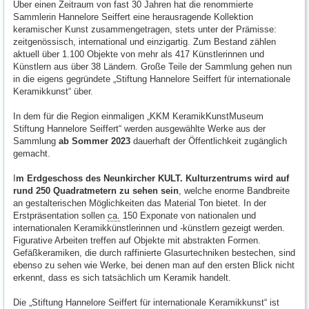
Über einen Zeitraum von fast 30 Jahren hat die renommierte
Sammlerin Hannelore Seiffert eine herausragende Kollektion
keramischer Kunst zusammengetragen, stets unter der Prämisse:
zeitgenössisch, international und einzigartig. Zum Bestand zählen
aktuell über 1.100 Objekte von mehr als 417 Künstlerinnen und
Künstlern aus über 38 Ländern. Große Teile der Sammlung gehen nun
in die eigens gegründete „Stiftung Hannelore Seiffert für internationale
Keramikkunst“ über.
In dem für die Region einmaligen „KKM KeramikKunstMuseum
Stiftung Hannelore Seiffert“ werden ausgewählte Werke aus der
Sammlung
ab Sommer 2023
dauerhaft der Öffentlichkeit zugänglich
gemacht.
I
m Erdgeschoss des Neunkircher KULT. Kulturzentrums wird auf
rund 250 Quadratmetern zu sehen sein
, welche enorme Bandbreite
an gestalterischen Möglichkeiten das Material Ton bietet. In der
Erstpräsentation sollen
ca.
150 Exponate von nationalen und
internationalen Keramikkünstlerinnen und -künstlern gezeigt werden.
Figurative Arbeiten treffen auf Objekte mit abstrakten Formen.
Gefäßkeramiken, die durch raffinierte Glasurtechniken bestechen, sind
ebenso zu sehen wie Werke, bei denen man auf den ersten Blick nicht
erkennt, dass es sich tatsächlich um Keramik handelt.
Die „Stiftung Hannelore Seiffert für internationale Keramikkunst“ ist