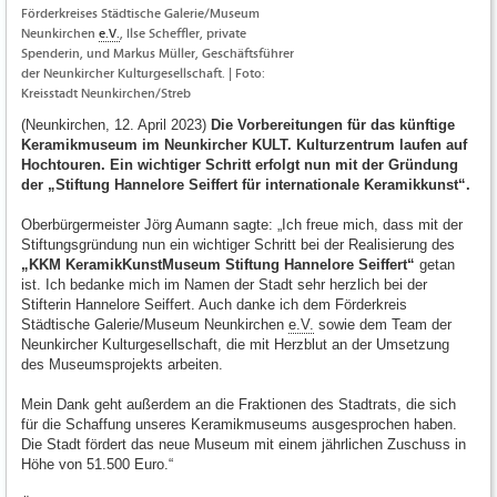
Förderkreises Städtische Galerie/Museum
Neunkirchen
e.V.
, Ilse Scheffler, private
Spenderin, und Markus Müller, Geschäftsführer
der Neunkircher Kulturgesellschaft. | Foto:
Kreisstadt Neunkirchen/Streb
(Neunkirchen, 12. April 2023)
Die Vorbereitungen für das künftige
Keramikmuseum im Neunkircher KULT. Kulturzentrum laufen auf
Hochtouren. Ein wichtiger Schritt erfolgt nun mit der Gründung
der „Stiftung Hannelore Seiffert für internationale Keramikkunst“.
Oberbürgermeister Jörg Aumann sagte: „Ich freue mich, dass mit der
Stiftungsgründung nun ein wichtiger Schritt bei der Realisierung des
„KKM KeramikKunstMuseum Stiftung Hannelore Seiffert“
getan
ist. Ich bedanke mich im Namen der Stadt sehr herzlich bei der
Stifterin Hannelore Seiffert. Auch danke ich dem Förderkreis
Städtische Galerie/Museum Neunkirchen
e.V.
sowie dem Team der
Neunkircher Kulturgesellschaft, die mit Herzblut an der Umsetzung
des Museumsprojekts arbeiten.
Mein Dank geht außerdem an die Fraktionen des Stadtrats, die sich
für die Schaffung unseres Keramikmuseums ausgesprochen haben.
Die Stadt fördert das neue Museum mit einem jährlichen Zuschuss in
Höhe von 51.500 Euro.“