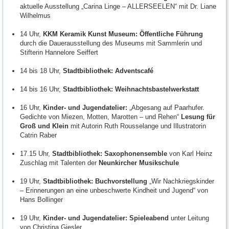
aktuelle Ausstellung „Carina Linge – ALLERSEELEN“ mit Dr. Liane
Wilhelmus
14 Uhr,
KKM Keramik Kunst Museum: Öffentliche Führung
durch die Dauerausstellung des Museums mit Sammlerin und
Stifterin Hannelore Seiffert
14 bis 18 Uhr,
Stadtbibliothek: Adventscafé
14 bis 16 Uhr,
Stadtbibliothek: Weihnachtsbastelwerkstatt
16 Uhr,
Kinder- und Jugendatelier:
„Abgesang auf Paarhufer.
Gedichte von Miezen, Motten, Marotten – und Rehen“
Lesung für
Groß und Klein
mit Autorin Ruth Rousselange und Illustratorin
Catrin Raber
17.15 Uhr,
Stadtbibliothek: Saxophonensemble
von Karl Heinz
Zuschlag mit Talenten der
Neunkircher Musikschule
19 Uhr,
Stadtbibliothek: Buchvorstellung
„Wir Nachkriegskinder
– Erinnerungen an eine unbeschwerte Kindheit und Jugend“ von
Hans Bollinger
19 Uhr,
Kinder- und Jugendatelier: Spieleabend
unter Leitung
von Christina Giesler