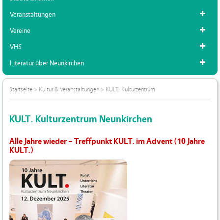
Veranstaltungen
Vereine
VHS
Literatur über Neunkirchen
Startseite
>
Kultur & Veranstaltungen
>
KULT. Kulturzentrum
KULT. Kulturzentrum Neunkirchen
Alle Jahre wieder – Treffpunkt KULT. im Advent (10 Jahre
KULT.)