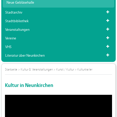
Neue Gebläsehalle
Stadtarchiv
Stadtbibliothek
Veranstaltungen
Vereine
VHS
Literatur über Neunkirchen
Startseite
>
Kultur & Veranstaltungen
>
Kunst / Kultur
>
Kulturtrailer
Kultur in Neunkirchen